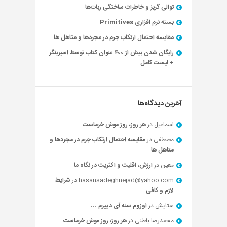
توالی گریز و خاطرات ساختگی ربات‌ها
بسته نرم افزاری Primitives
مقایسه احتمال ارتکاب جرم در مجردها و متاهل ها
رایگان شدن بیش از ۴۰۰ عنوان کتاب توسط اسپرینگر
+ لیست کامل
آخرین دیدگاه‌ها
اسماعیل
در
هر روز، روز موش خرماست
مصطفی
در
مقایسه احتمال ارتکاب جرم در مجردها و
متاهل ها
معین
در
ارزش، اقلیت و اکثریت در نگاه ما
hasansadeghnejad@yahoo.com
در
شرایط
لازم و کافی
ستایش
در
اوزوم سنه آی دییرم …
محمدرضا باطنی
در
هر روز، روز موش خرماست