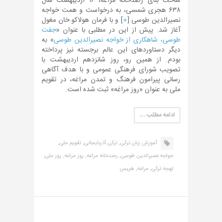
ساخت بنای رصدخانه مراغه، ۱۶ اردیبهشت سال
۶۳۸ هجری شمسی، به درخواست و همت خواجه
نصیرالدین طوسی [
+
] و با فرمان هولاکو خان مغول
آغاز شد. پیش از این در مطلبی با عنوان «
جفت
طوسی، شاهکاری از خواجه نصیرالدین طوسی
» به
دیگر دستاوردهای این عالم برجسته نیز پرداخته
بودم. از همین رو، روز شانزدهم اردیبهشت با
تصویب شورای فرهنگی عمومی و با هدف آگاهی
رسانی پیرامون فرهنگ و تمدن مراغه، در تقویم
ملی به عنوان «روز مراغه» ثبت شده است.
ادامه مطلب …
آموزش زبان ترکی,
ترکی آذربایجانی,
تقویم ملی,
خواجه نصیرالدین طوسی,
رصدخانه مراغه,
روز مراغه,
روز ملی,
لهجه ترکی,
مراغه,
هریس