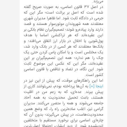
می‌زند.
در اصل ۳۷ قانون اساسی، به صورت صریح گفته
شده است که اصل بر برائت است؛ مگر این که
جرمی در دادگاه ثابت شود. اما ظاهرا مدیران شهری
معتقدند همه شهروندان موتورسوار هستند و قصد
دارند وارد پیاده‌رو شوند؛ تصمیم‌گیران نظام بانکی بر
این عقیده‌اند که هر تراکنشی اساسا با هدف
پول‌شویی یا اخلال در بازار ارز اتفاق می‌افتد؛ و
بانک‌ها معتقدند که هر کسی از در بانک وارد شد،
یک مختلس است و یا امکان پاس کردن حتی یک
چک را هم ندارد؛ همه این تصمیم‌گیران بر این
عقیده‌اند، مگر این که عکس این موضوع ثابت
شود. این نگاه، در تضاد و تناقض با قانون اساسی
کشور است.
اما این راهکارهای موقت، که پیش از این نیز در
اینجا [+]
به آن‌ها پرداخته بودم، نمی‌توانند کاری از
پیش ببرند. عده‌ای، که به زعم من در اقلیت
هستند، باعث تحمیل محدودیت به همه آحاد
جامعه می‌شوند و همه را متضرر می‌کنند. مدیران
گرامی نیز، اغلب ساده‌ترین راه را، که وضع همین
محدودیت‌هاست، در پیش می‌گیرند؛ بدون آن که
چاره‌ای اساسی برای برخورد مستقیم با متخلفین
اندیشیده شود. از دید ایشان، احتمالا اصلی‌ترین