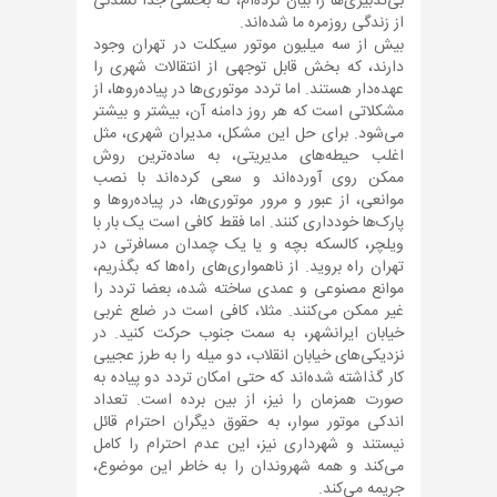
بی‌تدبیری‌ها را بیان کرده‌ام، که بخشی جدا نشدنی
از زندگی روزمره ما شده‌اند.
بیش از سه میلیون موتور سیکلت در تهران وجود
دارند، که بخش قابل توجهی از انتقالات شهری را
عهده‌دار هستند. اما تردد موتوری‌ها در پیاده‌روها، از
مشکلاتی است که هر روز دامنه آن، بیشتر و بیشتر
می‌شود. برای حل این مشکل، مدیران شهری، مثل
اغلب حیطه‌های مدیریتی، به ساده‌ترین روش
ممکن روی آورده‌اند و سعی کرده‌اند با نصب
موانعی، از عبور و مرور موتوری‌ها، در پیاده‌روها و
پارک‌ها خودداری کنند. اما فقط کافی است یک بار با
ویلچر، کالسکه بچه و یا یک چمدان مسافرتی در
تهران راه بروید. از ناهمواری‌های راه‌ها که بگذریم،
موانع مصنوعی و عمدی ساخته شده، بعضا تردد را
غیر ممکن می‌کنند. مثلا، کافی است در ضلع غربی
خیابان ایرانشهر، به سمت جنوب حرکت کنید. در
نزدیکی‌های خیابان انقلاب، دو میله را به طرز عجیبی
کار گذاشته شده‌اند که حتی امکان تردد دو پیاده به
صورت همزمان را نیز، از بین برده است. تعداد
اندکی موتور سوار، به حقوق دیگران احترام قائل
نیستند و شهرداری نیز، این عدم احترام را کامل
می‌کند و همه شهروندان را به خاطر این موضوع،
جریمه می‌کند.