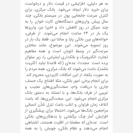
به هر دلیلی، افزایشی در قیمت دلار و درخواست
برای خرید دلار ایجاد می‌شود. بانک مرکزی، برای
کنترل سرعت جابجایی پول در سیستم بانکی، چند
سال پیش واریزهای دستگاه‌های کارت خوان را به
چند سیکل در روز کاهش داد و اخیرا نیز، واریزها
یک بار در ۲۴ ساعت انجام می‌شوند. از طرفی،
حواله‌های بین بانکی پایا و ساتنا نیز، فقط یک بار در
روز تسویه می‌شوند. این موضوع، مانند ساختن
سرعت‌گیر در وسط اتوبان است و همه مفاهیم
تجارت الکترونیک و بانکداری اینترنتی را، زیر سئوال
برده است. مجددا، عده‌ای (که قاعدتا نباید اکثریت
باشند)، باعث می‌شوند که بانک مرکزی، همه مردم را
به صورت یکجا، از این امکانات کاربردی، محروم کند.
برای انجام برخی امور بانکی، مثلا افتتاح یک حساب
جاری یا دریافت وام، سخت‌گیری‌های عجیب و
غریبی از طرف بانک‌ها، و با استناد به دستور بانک
مرکزی انجام می‌شود. این سخت‌گیری‌ها، که باعث
اتلاف زمان فراوان و اغلب باعث تنزل شأن انسانی
مراجعین بانک‌ها می‎‌شود، احتمالا برای پیشگیری از
افزایش آمار چک برگشتی یا بدهکاری‌های بانکی
است. عده‌ای که مطمئنا در اقلیت هستند، اشتباهی
انجام می‌دهند و نظام بانکی، چوبش را به همه