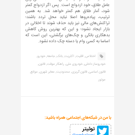
عامل طلاق، خود ازدواج است. پس اگر ازدواج کمتر
شود، آمار طلاق هم کمتر خواهد شد. به همین
ترتیب، پیاده‌روها اصلا نباید محل تردد باشند؛
تراکنش‌های مالی نیز باید حذف شوند تا اخلالی در
بازار ایجاد نشود؛ و این که بهترین روش کاهش
بدهکاری بانکی و چک‌های برگشتی، این است که
اساسا به کسی وام یا دسته چک داده نشود.
اختلاس,
اقلیت,
اکثریت,
بانک,
جامعه,
خودرو,
خودروساز داخلی,
خودروی ملی,
راهکار موقت,
قانون,
قانون اساسی,
قانون گریزی,
محدودیت,
معابر شهری,
موانع,
موتور
با من در شبکه‌های اجتماعی همراه باشید: