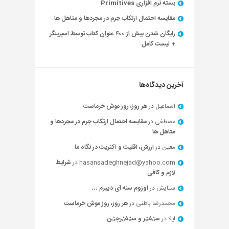
بسته نرم افزاری Primitives
مقایسه احتمال ارتکاب جرم در مجردها و متاهل ها
رایگان شدن بیش از ۴۰۰ عنوان کتاب توسط اسپرینگر
+ لیست کامل
آخرین دیدگاه‌ها
اسماعیل
در
هر روز، روز موش خرماست
مصطفی
در
مقایسه احتمال ارتکاب جرم در مجردها و
متاهل ها
معین
در
ارزش، اقلیت و اکثریت در نگاه ما
hasansadeghnejad@yahoo.com
در
شرایط
لازم و کافی
ستایش
در
اوزوم سنه آی دییرم …
محمدرضا باطنی
در
هر روز، روز موش خرماست
لیلا
در
سؽغؽر و سؽغؽرچؽن