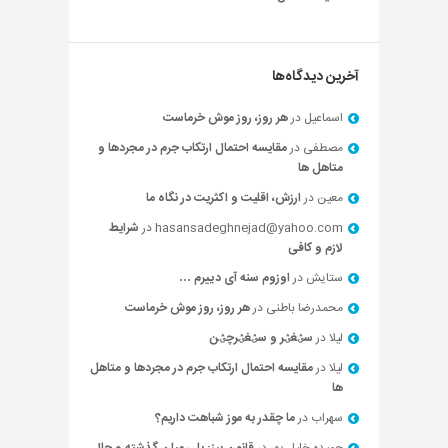
آخرین دیدگاه‌ها
اسماعیل
در
هر روز، روز موش خرماست
مصطفی
در
مقایسه احتمال ارتکاب جرم در مجردها و
متاهل ها
معین
در
ارزش، اقلیت و اکثریت در نگاه ما
hasansadeghnejad@yahoo.com
در
شرایط
لازم و کافی
ستایش
در
اوزوم سنه آی دییرم …
محمدرضا باطنی
در
هر روز، روز موش خرماست
لیلا
در
سؽغؽر و سؽغؽرچؽن
لیلا
در
مقایسه احتمال ارتکاب جرم در مجردها و متاهل
ها
سهراب
در
ما چقدر به موز شباهت داریم؟