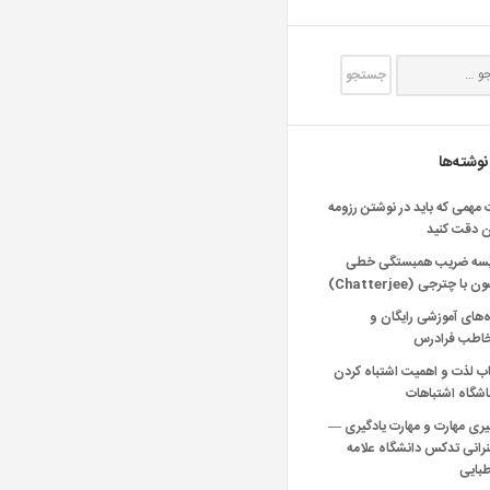
نوشته‌ها
 مهمی که باید در نوشتن رزومه
ن دقت کنید
یسه ضریب همبستگی خطی
 با چترجی (Chatterjee)
‌های آموزشی رایگان و
خاطب فرادرس
اب لذت و اهمیت اشتباه کردن
شگاه اشتباهات
یری مهارت و مهارت یادگیری —
انی تدکس دانشگاه علامه
بایی