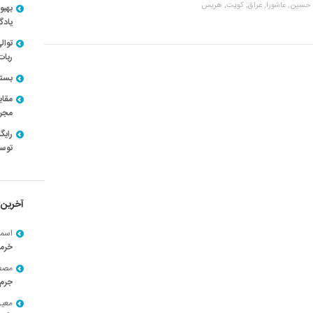
 حسین,
عاشورا,
عراق,
کویت,
هریس
بهبو
یادگ
توال
ربات
بسته ن
مقای
مجرد
توسط
آخرین 
اسما
خرم
مصط
جرم 
معی