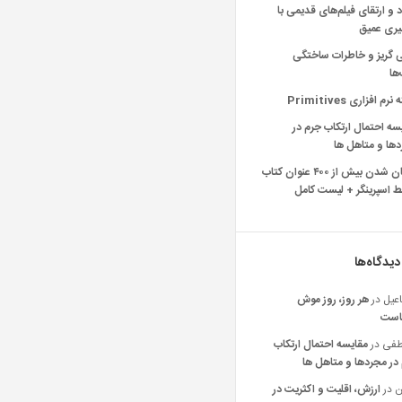
د و ارتقای فیلم‌های قدیمی با
یری عمیق
ی گریز و خاطرات ساختگی
‌ها
رم افزاری Primitives
سه احتمال ارتکاب جرم در
ها و متاهل ها
رایگان شدن بیش از ۴۰۰ عنوان کتاب
 اسپرینگر + لیست کامل
دیدگاه‌ها
عیل
در
هر روز، روز موش
است
فی
در
مقایسه احتمال ارتکاب
در مجردها و متاهل ها
ن
در
ارزش، اقلیت و اکثریت در