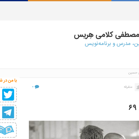
مصطفی
کلامی هِریس
ین، مدرس و برنامه‌نویس
 حسین
با من در ش
۰
متفرقه