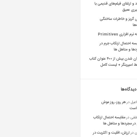
د و ارتقای فیلم‌های قدیمی با
یری عمیق
ی گریز و خاطرات ساختگی
‌ها
رم افزاری Primitives
سه احتمال ارتکاب جرم در
ها و متاهل ها
رایگان شدن بیش از ۴۰۰ عنوان کتاب
 اسپرینگر + لیست کامل
دیدگاه‌ها
عیل
در
هر روز، روز موش
است
فی
در
مقایسه احتمال ارتکاب
در مجردها و متاهل ها
ن
در
ارزش، اقلیت و اکثریت در