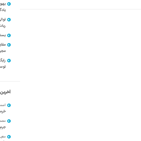
بهبو
یادگ
توال
ربات
بسته ن
مقای
مجرد
توسط
آخرین 
اسما
خرم
مصط
جرم 
معی