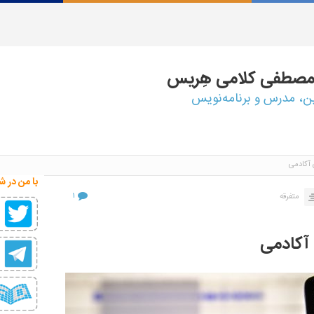
مصطفی
کلامی هِریس
ین، مدرس و برنامه‌نویس
آکادمی
با من در ش
۱
متفرقه
آکادمی