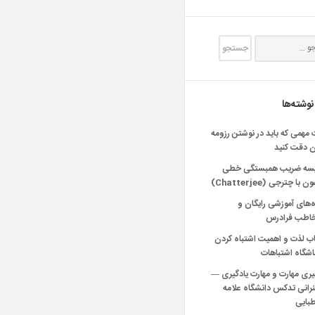
نوشته‌ها
 مهمی که باید در نوشتن رزومه
ن دقت کنید
یسه ضریب همبستگی خطی
 با چترجی (Chatterjee)
‌های آموزشی رایگان و
خاطب فرادرس
اب لذت و اهمیت اشتباه کردن
شگاه اشتباهات
یری مهارت و مهارت یادگیری —
انی تدکس دانشگاه علامه
بایی