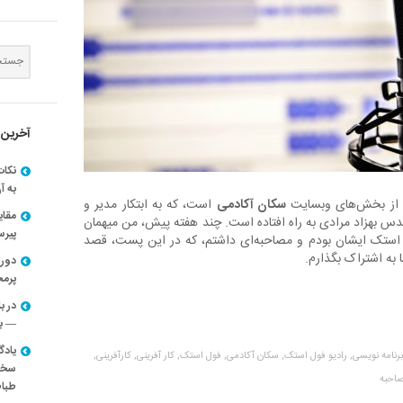
آخرین 
نکات
به آ
 از بخش‌های وبسایت
سکان آکادمی
است، که به ابتکار مدیر و
مقا
 بهزاد مرادی به راه افتاده است. چند هفته پیش، من میهمان
پیرسون
ول استک ایشان بودم و مصاحبه‌ای داشتم، که در این پست، قصد
 به اشتراک بگذارم.
دوره
پرم
در ب
— با
یادگ
برنامه نویسی,
رادیو فول استک,
سکان آکادمی,
فول استک,
کار آفرینی,
کارآفرینی,
سخنر
احبه
طباط