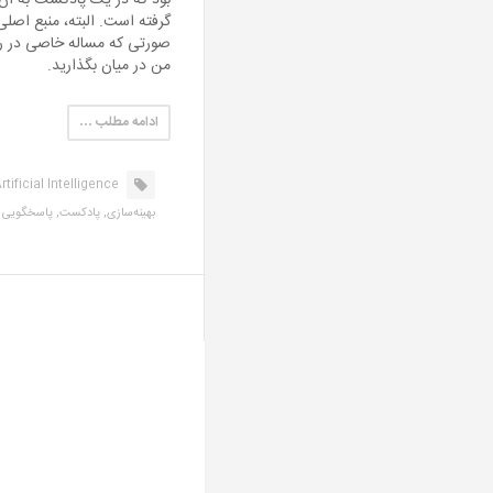
بود که در یک پادکست به آن 
گرفته است. البته، منبع اص
صورتی که مساله خاصی در را
من در میان بگذارید.
ادامه مطلب …
rtificial Intelligence,
بهینه‌سازی,
پادکست,
پاسخگویی ب