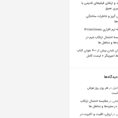
د و ارتقای فیلم‌های قدیمی با
یری عمیق
ی گریز و خاطرات ساختگی
‌ها
رم افزاری Primitives
سه احتمال ارتکاب جرم در
ها و متاهل ها
رایگان شدن بیش از ۴۰۰ عنوان کتاب
 اسپرینگر + لیست کامل
دیدگاه‌ها
عیل
در
هر روز، روز موش
است
فی
در
مقایسه احتمال ارتکاب
در مجردها و متاهل ها
ن
در
ارزش، اقلیت و اکثریت در