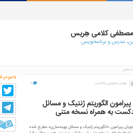
مصطفی
کلامی هِریس
ین، مدرس و برنامه‌نویس
ت علمی
با من در ش
۱
هوش مصنوعی,
پادکست
یرامون الگوریتم ژنتیک و مسائل
دکست به همراه نسخه متنی
ان پیرامون «الگوریتم ژنتیک و مسائل بهینه‌سازی» مطرح شده