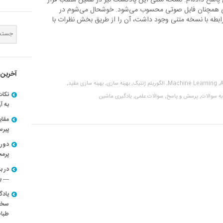
پاسخ داده‌ام. نسخه متنی این پادکست نیز در همین مطلب قرار
لی همچنان فایل صوتی محسوب می‌شود. خوشحال می‌شوم در
بطه با نسخه متنی وجود داشت، آن را از طریق بخش نظرات با
آخرین 
A
Machine Learning,
الگوریتم ژنتیک,
بهینه سازی,
بهینه سازی مقید,
نکات
ه سوالات,
پرسش و پاسخ,
سوالات علمی,
یادگیری ماشین
به آ
مقا
پیرسون
دوره
پرم
در ب
— با
یادگ
سخنر
طباط