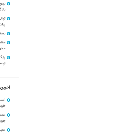
بهبو
یادگ
توال
ربات
بسته ن
مقای
مجرد
توسط
آخرین 
اسما
خرم
مصط
جرم 
معی