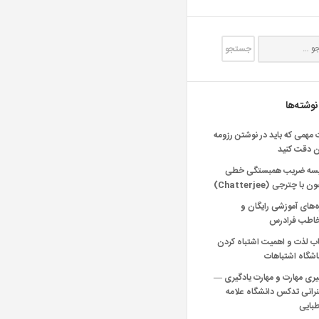
نوشته‌ها
 مهمی که باید در نوشتن رزومه
ن دقت کنید
یسه ضریب همبستگی خطی
 با چترجی (Chatterjee)
‌های آموزشی رایگان و
خاطب فرادرس
اب لذت و اهمیت اشتباه کردن
شگاه اشتباهات
یری مهارت و مهارت یادگیری —
انی تدکس دانشگاه علامه
بایی