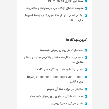
بسته نرم افزاری Primitives
مقایسه احتمال ارتکاب جرم در مجردها و متاهل ها
رایگان شدن بیش از ۴۰۰ عنوان کتاب توسط اسپرینگر
+ لیست کامل
آخرین دیدگاه‌ها
اسماعیل
در
هر روز، روز موش خرماست
مصطفی
در
مقایسه احتمال ارتکاب جرم در مجردها و
متاهل ها
معین
در
ارزش، اقلیت و اکثریت در نگاه ما
hasansadeghnejad@yahoo.com
در
شرایط
لازم و کافی
ستایش
در
اوزوم سنه آی دییرم …
محمدرضا باطنی
در
هر روز، روز موش خرماست
لیلا
در
سؽغؽر و سؽغؽرچؽن