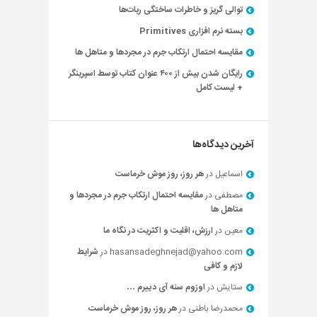
توالی گریز و خاطرات ساختگی ربات‌ها
بسته نرم افزاری Primitives
مقایسه احتمال ارتکاب جرم در مجردها و متاهل ها
رایگان شدن بیش از ۴۰۰ عنوان کتاب توسط اسپرینگر
+ لیست کامل
آخرین دیدگاه‌ها
اسماعیل
در
هر روز، روز موش خرماست
مصطفی
در
مقایسه احتمال ارتکاب جرم در مجردها و
متاهل ها
معین
در
ارزش، اقلیت و اکثریت در نگاه ما
hasansadeghnejad@yahoo.com
در
شرایط
لازم و کافی
ستایش
در
اوزوم سنه آی دییرم …
محمدرضا باطنی
در
هر روز، روز موش خرماست