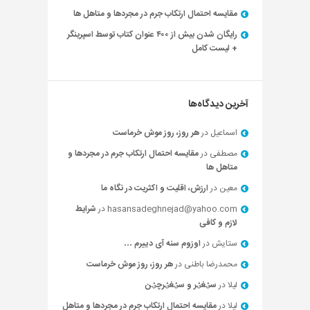
مقایسه احتمال ارتکاب جرم در مجردها و متاهل ها
رایگان شدن بیش از ۴۰۰ عنوان کتاب توسط اسپرینگر
+ لیست کامل
آخرین دیدگاه‌ها
اسماعیل
در
هر روز، روز موش خرماست
مصطفی
در
مقایسه احتمال ارتکاب جرم در مجردها و
متاهل ها
معین
در
ارزش، اقلیت و اکثریت در نگاه ما
hasansadeghnejad@yahoo.com
در
شرایط
لازم و کافی
ستایش
در
اوزوم سنه آی دییرم …
محمدرضا باطنی
در
هر روز، روز موش خرماست
لیلا
در
سؽغؽر و سؽغؽرچؽن
لیلا
در
مقایسه احتمال ارتکاب جرم در مجردها و متاهل