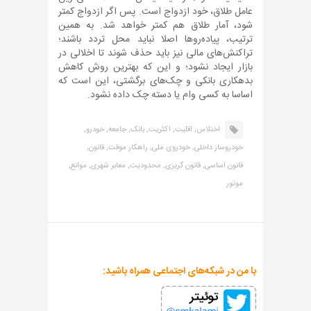
عامل طلاق، خود ازدواج است. پس اگر ازدواج کمتر
شود، آمار طلاق هم کمتر خواهد شد. به همین
ترتیب، پیاده‌روها اصلا نباید محل تردد باشند؛
تراکنش‌های مالی نیز باید حذف شوند تا اخلالی در
بازار ایجاد نشود؛ و این که بهترین روش کاهش
بدهکاری بانکی و چک‌های برگشتی، این است که
اساسا به کسی وام یا دسته چک داده نشود.
اختلاس,
اقلیت,
اکثریت,
بانک,
جامعه,
خودرو,
خودروساز داخلی,
خودروی ملی,
راهکار موقت,
قانون,
قانون اساسی,
قانون گریزی,
محدودیت,
معابر شهری,
موانع,
موتور
با من در شبکه‌های اجتماعی همراه باشید: