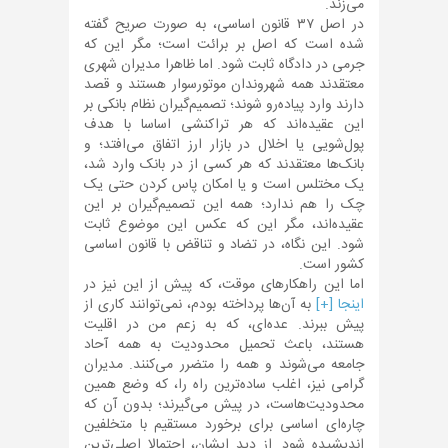
می‌زند.
در اصل ۳۷ قانون اساسی، به صورت صریح گفته
شده است که اصل بر برائت است؛ مگر این که
جرمی در دادگاه ثابت شود. اما ظاهرا مدیران شهری
معتقدند همه شهروندان موتورسوار هستند و قصد
دارند وارد پیاده‌رو شوند؛ تصمیم‌گیران نظام بانکی بر
این عقیده‌اند که هر تراکنشی اساسا با هدف
پول‌شویی یا اخلال در بازار ارز اتفاق می‌افتد؛ و
بانک‌ها معتقدند که هر کسی از در بانک وارد شد،
یک مختلس است و یا امکان پاس کردن حتی یک
چک را هم ندارد؛ همه این تصمیم‌گیران بر این
عقیده‌اند، مگر این که عکس این موضوع ثابت
شود. این نگاه، در تضاد و تناقض با قانون اساسی
کشور است.
اما این راهکارهای موقت، که پیش از این نیز در
اینجا [+]
به آن‌ها پرداخته بودم، نمی‌توانند کاری از
پیش ببرند. عده‌ای، که به زعم من در اقلیت
هستند، باعث تحمیل محدودیت به همه آحاد
جامعه می‌شوند و همه را متضرر می‌کنند. مدیران
گرامی نیز، اغلب ساده‌ترین راه را، که وضع همین
محدودیت‌هاست، در پیش می‌گیرند؛ بدون آن که
چاره‌ای اساسی برای برخورد مستقیم با متخلفین
اندیشیده شود. از دید ایشان، احتمالا اصلی‌ترین