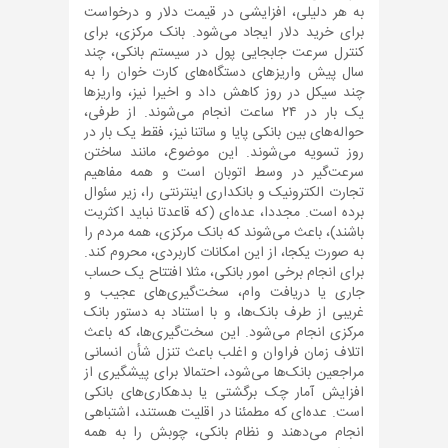
به هر دلیلی، افزایشی در قیمت دلار و درخواست
برای خرید دلار ایجاد می‌شود. بانک مرکزی، برای
کنترل سرعت جابجایی پول در سیستم بانکی، چند
سال پیش واریزهای دستگاه‌های کارت خوان را به
چند سیکل در روز کاهش داد و اخیرا نیز، واریزها
یک بار در ۲۴ ساعت انجام می‌شوند. از طرفی،
حواله‌های بین بانکی پایا و ساتنا نیز، فقط یک بار در
روز تسویه می‌شوند. این موضوع، مانند ساختن
سرعت‌گیر در وسط اتوبان است و همه مفاهیم
تجارت الکترونیک و بانکداری اینترنتی را، زیر سئوال
برده است. مجددا، عده‌ای (که قاعدتا نباید اکثریت
باشند)، باعث می‌شوند که بانک مرکزی، همه مردم را
به صورت یکجا، از این امکانات کاربردی، محروم کند.
برای انجام برخی امور بانکی، مثلا افتتاح یک حساب
جاری یا دریافت وام، سخت‌گیری‌های عجیب و
غریبی از طرف بانک‌ها، و با استناد به دستور بانک
مرکزی انجام می‌شود. این سخت‌گیری‌ها، که باعث
اتلاف زمان فراوان و اغلب باعث تنزل شأن انسانی
مراجعین بانک‌ها می‎‌شود، احتمالا برای پیشگیری از
افزایش آمار چک برگشتی یا بدهکاری‌های بانکی
است. عده‌ای که مطمئنا در اقلیت هستند، اشتباهی
انجام می‌دهند و نظام بانکی، چوبش را به همه