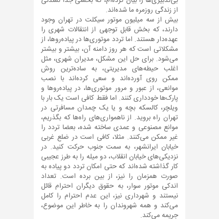
بی‌تدبیری‌ها را بیان کرده‌ام، که بخشی جدا نشدنی
از زندگی روزمره ما شده‌اند.
بیش از سه میلیون موتور سیکلت در تهران وجود
دارند، که بخش قابل توجهی از انتقالات شهری را
عهده‌دار هستند. اما تردد موتوری‌ها در پیاده‌روها، از
مشکلاتی است که هر روز دامنه آن، بیشتر و بیشتر
می‌شود. برای حل این مشکل، مدیران شهری، مثل
اغلب حیطه‌های مدیریتی، به ساده‌ترین روش
ممکن روی آورده‌اند و سعی کرده‌اند با نصب
موانعی، از عبور و مرور موتوری‌ها، در پیاده‌روها و
پارک‌ها خودداری کنند. اما فقط کافی است یک بار با
ویلچر، کالسکه بچه و یا یک چمدان مسافرتی در
تهران راه بروید. از ناهمواری‌های راه‌ها که بگذریم،
موانع مصنوعی و عمدی ساخته شده، بعضا تردد را
غیر ممکن می‌کنند. مثلا، کافی است در ضلع غربی
خیابان ایرانشهر، به سمت جنوب حرکت کنید. در
نزدیکی‌های خیابان انقلاب، دو میله را به طرز عجیبی
کار گذاشته شده‌اند که حتی امکان تردد دو پیاده به
صورت همزمان را نیز، از بین برده است. تعداد
اندکی موتور سوار، به حقوق دیگران احترام قائل
نیستند و شهرداری نیز، این عدم احترام را کامل
می‌کند و همه شهروندان را به خاطر این موضوع،
جریمه می‌کند.