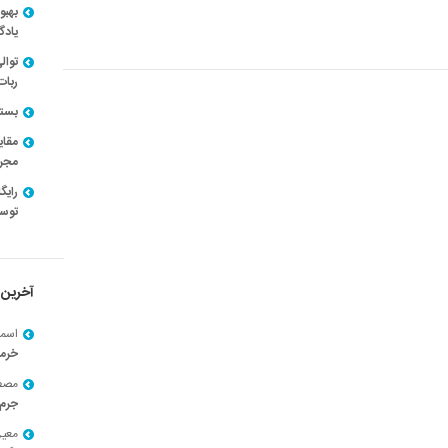
بهبو
یادگ
توال
ربات
بسته ن
مقای
مجرد
توسط
آخرین 
اسما
خرم
مصط
جرم 
معی