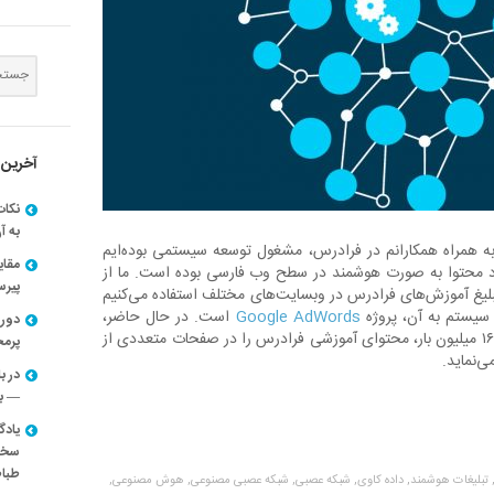
آخرین 
نکات
به آ
 همراه همکارانم در فرادرس، مشغول توسعه سیستمی بوده‌ایم
مقا
د محتوا به صورت هوشمند در سطح وب فارسی بوده است. ما از
پیرسون
لیغ آموزش‌های فرادرس در وبسایت‌های مختلف استفاده می‌کنیم
ن سیستم به آن، پروژه
Google AdWords
است. در حال حاضر،
دوره
این سیستم ماهانه بیش از ۱۶۰ میلیون بار، محتوای آموزشی فرادرس را در صفحات متعددی از
پرم
‌نماید.
در ب
— با
یادگ
سخنر
طباط
تبلیغات هوشمند,
داده کاوی,
شبکه عصبی,
شبکه عصبی مصنوعی,
هوش مصنوعی,