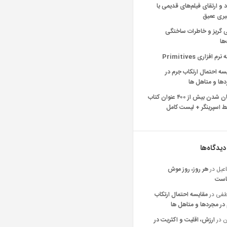
د و ارتقای فیلم‌های قدیمی با
یری عمیق
ی گریز و خاطرات ساختگی
‌ها
رم افزاری Primitives
سه احتمال ارتکاب جرم در
ها و متاهل ها
رایگان شدن بیش از ۴۰۰ عنوان کتاب
 اسپرینگر + لیست کامل
دیدگاه‌ها
عیل
در
هر روز، روز موش
است
فی
در
مقایسه احتمال ارتکاب
در مجردها و متاهل ها
ن
در
ارزش، اقلیت و اکثریت در