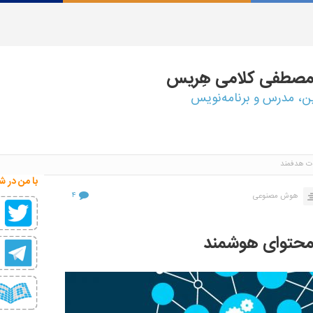
مصطفی
کلامی هِریس
ین، مدرس و برنامه‌نویس
ات هدفمند
با من در ش
۴
هوش مصنوعی
محتوای هوشمند