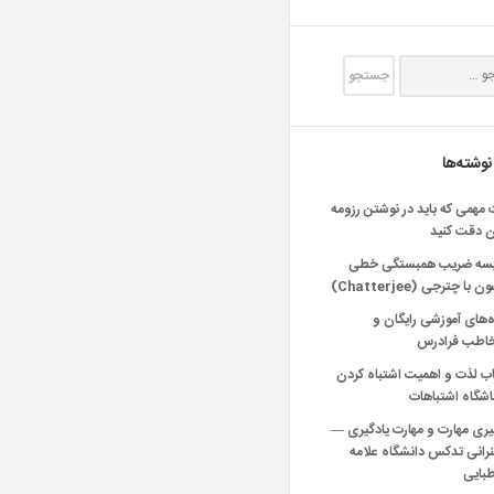
نوشته‌ها
 مهمی که باید در نوشتن رزومه
ن دقت کنید
یسه ضریب همبستگی خطی
 با چترجی (Chatterjee)
‌های آموزشی رایگان و
خاطب فرادرس
اب لذت و اهمیت اشتباه کردن
شگاه اشتباهات
یری مهارت و مهارت یادگیری —
انی تدکس دانشگاه علامه
بایی