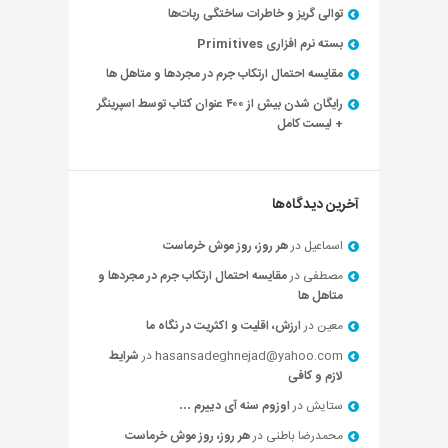
توالی گریز و خاطرات ساختگی ربات‌ها
بسته نرم افزاری Primitives
مقایسه احتمال ارتکاب جرم در مجردها و متاهل ها
رایگان شدن بیش از ۴۰۰ عنوان کتاب توسط اسپرینگر
+ لیست کامل
آخرین دیدگاه‌ها
اسماعیل
در
هر روز، روز موش خرماست
مصطفی
در
مقایسه احتمال ارتکاب جرم در مجردها و
متاهل ها
معین
در
ارزش، اقلیت و اکثریت در نگاه ما
hasansadeghnejad@yahoo.com
در
شرایط
لازم و کافی
ستایش
در
اوزوم سنه آی دییرم …
محمدرضا باطنی
در
هر روز، روز موش خرماست