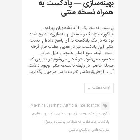
بهینه‌سازی — پادکست به
همراه نسخه متنی
پرسشی توسط یکی از دانشجویان پیرامون
«الگوریتم ژنتیک و مسائل بهینه‌سازی» مطرح شده
بود که در یک پادکست به آن پاسخ داده‌ام. نسخه
متنی این پادکست نیز در همین مطلب قرار گرفته
است. البته، منبع اصلی همچنان فایل صوتی
محسوب می‌شود. خوشحال می‌شوم در صورتی که
مساله خاصی در رابطه با نسخه متنی وجود داشت،
آن را از طریق بخش نظرات با من در میان بگذارید.
ادامه مطلب …
Machine Learning,
Artificial Intelligence,
الگوریتم ژنتیک,
بهینه سازی,
بهینه سازی مقید,
بهینه‌سازی,
پادکست,
پاسخگویی به سوالات,
پرسش و پاسخ,
سوالات علمی,
یادگیری ماشین