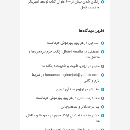
رایگان شدن بیش از ۴۰۰ عنوان کتاب توسط اسپرینگر
+ لیست کامل
آخرین دیدگاه‌ها
اسماعیل
در
هر روز، روز موش خرماست
مصطفی
در
مقایسه احتمال ارتکاب جرم در مجردها و
متاهل ها
معین
در
ارزش، اقلیت و اکثریت در نگاه ما
hasansadeghnejad@yahoo.com
در
شرایط
لازم و کافی
ستایش
در
اوزوم سنه آی دییرم …
محمدرضا باطنی
در
هر روز، روز موش خرماست
لیلا
در
سؽغؽر و سؽغؽرچؽن
لیلا
در
مقایسه احتمال ارتکاب جرم در مجردها و متاهل
ها