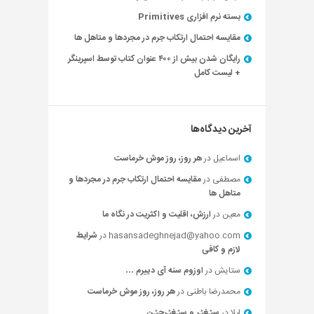
بسته نرم افزاری Primitives
مقایسه احتمال ارتکاب جرم در مجردها و متاهل ها
رایگان شدن بیش از ۴۰۰ عنوان کتاب توسط اسپرینگر
+ لیست کامل
آخرین دیدگاه‌ها
اسماعیل
در
هر روز، روز موش خرماست
مصطفی
در
مقایسه احتمال ارتکاب جرم در مجردها و
متاهل ها
معین
در
ارزش، اقلیت و اکثریت در نگاه ما
hasansadeghnejad@yahoo.com
در
شرایط
لازم و کافی
ستایش
در
اوزوم سنه آی دییرم …
محمدرضا باطنی
در
هر روز، روز موش خرماست
لیلا
در
سؽغؽر و سؽغؽرچؽن