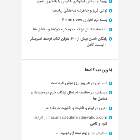
بهبود و ارتقای فیلم‌های قدیمی با یادگیری عمیق
توالی گریز و خاطرات ساختگی ربات‌ها
بسته نرم افزاری Primitives
مقایسه احتمال ارتکاب جرم در مجردها و متاهل ها
رایگان شدن بیش از ۴۰۰ عنوان کتاب توسط اسپرینگر
+ لیست کامل
آخرین دیدگاه‌ها
اسماعیل
در
هر روز، روز موش خرماست
مصطفی
در
مقایسه احتمال ارتکاب جرم در مجردها و
متاهل ها
معین
در
ارزش، اقلیت و اکثریت در نگاه ما
hasansadeghnejad@yahoo.com
در
شرایط
لازم و کافی
ستایش
در
اوزوم سنه آی دییرم …