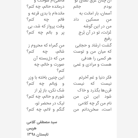
آن چنان غرق تمنّای تو
ماضی‌ام سوخت و
بودم جانم
درمانده حالم، چه کنم؟
آسمان، بار امانت به
مانده‌ام با بدی قرعه و
منِ مسکین داد
فالم چه کنم؟
من در این گوشه
وقت پرواز که شد، بی
عُزلت، تو در آن بُرج
پر و بالم چه کنم؟
رفیع
گشت ارشاد و حجابی
منِ گمراه که محروم ز
که میان من و توست
شالم، چه کنم؟
هر کسی را هدفی
من که دل‌بسته آن
هست و مرادی و غمی
صورت و خالم، چه
کنم؟
فکر دنیا و غم آخرتم
این چنین باخته با وِزر
نیست که نیست
و وَبالم چه کنم؟
قرن‌ها بگذرد و خاک
شک نکن، باز پُر از
شود این تن من
شورم و حالم، چه کنم؟
نام من گر چه کلامی
لیک در محضر تو،
است، سخن‌دانم من
گنگم و لالم، چه کنم؟
سید مصطفی کلامی
هریس
تابستان ۱۳۹۸