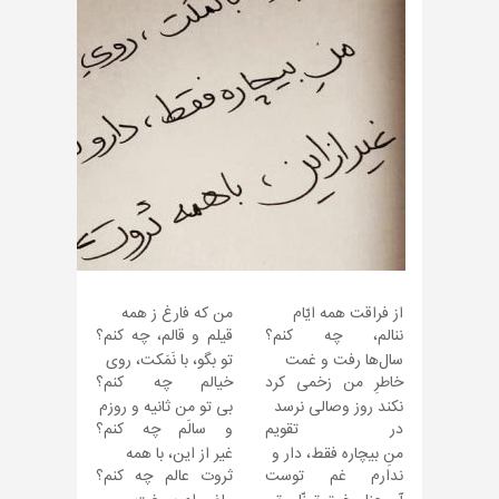
از فراقت همه ایّام
من که فارغ ز همه
ننالم، چه کنم؟
قیلم و قالم، چه کنم؟
‏سال‌ها رفت و غمت
تو بگو، با نَمَکت، روی
خاطرِ من زخمی کرد
خیالم چه کنم؟
نکند روز وصالی نرسد
بی تو من ثانیه و روزم
در تقویم
و سالَم چه کنم؟
منِ بیچاره فقط، دار و
غیر از این، با همه
ندارم غم توست
ثروت عالم چه کنم؟