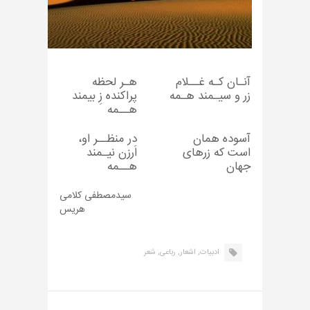
آنـان کـه غــلام
هـر لحظه
زر و سیـمند هـمه
پراکنده زِ بیمند
هــمه
آسوده همان
در منظــر او،
است که زرهای
اَرزن نیـمند
جهان
هــمه
سیدمصطفی کلامی
هریس
ادبیات,
اشعار,
رباعی,
شعر