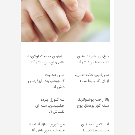
یوخ‌دور عالم ده سنین
عشق‌دن صحبت اولان‌دا،
تک، بالایا یولداش آنا
هامی‌دان‌سان باش آنا
سـریلـیپ جنّت اعـلی،
سـن محـبت
ایـاق آلتـین‌دا سـنه
کــوره‌سین‌ده، اَریدَرسـن
داش آنا
بالا راحت یوخـولاردا،
نـه گـوزل پـرده
سـنه گوز یومماق یوخ
چکـیپسن، مـنه ای
نقــاش آنا
آنـــانین محبـتین
من دوروپ ایاق آتینجـا،
ســایمـاقـا دنیــا
قـوجالیپ یوز یاش آنا