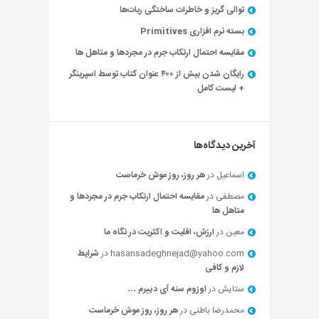
توالی گریز و خاطرات ساختگی ربات‌ها
بسته نرم افزاری Primitives
مقایسه احتمال ارتکاب جرم در مجردها و متاهل ها
رایگان شدن بیش از ۴۰۰ عنوان کتاب توسط اسپرینگر
+ لیست کامل
آخرین دیدگاه‌ها
اسماعیل
در
هر روز، روز موش خرماست
مصطفی
در
مقایسه احتمال ارتکاب جرم در مجردها و
متاهل ها
معین
در
ارزش، اقلیت و اکثریت در نگاه ما
hasansadeghnejad@yahoo.com
در
شرایط
لازم و کافی
ستایش
در
اوزوم سنه آی دییرم …
محمدرضا باطنی
در
هر روز، روز موش خرماست