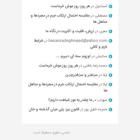
اسماعیل
در
هر روز، روز موش خرماست
مصطفی
در
مقایسه احتمال ارتکاب جرم در مجردها و
متاهل ها
معین
در
ارزش، اقلیت و اکثریت در نگاه ما
hasansadeghnejad@yahoo.com
در
شرایط
لازم و کافی
ستایش
در
اوزوم سنه آی دییرم …
محمدرضا باطنی
در
هر روز، روز موش خرماست
لیلا
در
سؽغؽر و سؽغؽرچؽن
لیلا
در
مقایسه احتمال ارتکاب جرم در مجردها و متاهل
ها
سهراب
در
ما چقدر به موز شباهت داریم؟
حميده خليل پور
در
قانون بیز: پلی میان گذشته و حال
تمامی حقوق محفوظ است.