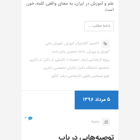
علم و آموزش در ایران، به معنای واقعی کلمه، خون
است.
ادامه مطلب …
آکادمیا,
آکادمیک,
آموزش,
آموزش عالی,
آموزش و پرورش,
ادامه تحصیل,
پایان نامه,
پروژه کارشناسی ارشد,
تحصیلات تکمیلی,
تز دکترا,
تز دکتری,
دانشجو,
دانشگاه,
دکترا,
دکترای تخصصی,
دکتری,
فوق لیسانس,
قانون,
کارشناسی ارشد,
کنکور
۵ مرداد ۱۳۹۶
۳
متفرقه
توصیه‌هایی در باب