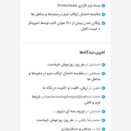
بسته نرم افزاری Primitives
مقایسه احتمال ارتکاب جرم در مجردها و متاهل ها
رایگان شدن بیش از ۴۰۰ عنوان کتاب توسط اسپرینگر
+ لیست کامل
آخرین دیدگاه‌ها
اسماعیل
در
هر روز، روز موش خرماست
مصطفی
در
مقایسه احتمال ارتکاب جرم در مجردها و
متاهل ها
معین
در
ارزش، اقلیت و اکثریت در نگاه ما
hasansadeghnejad@yahoo.com
در
شرایط
لازم و کافی
ستایش
در
اوزوم سنه آی دییرم …
محمدرضا باطنی
در
هر روز، روز موش خرماست
لیلا
در
سؽغؽر و سؽغؽرچؽن