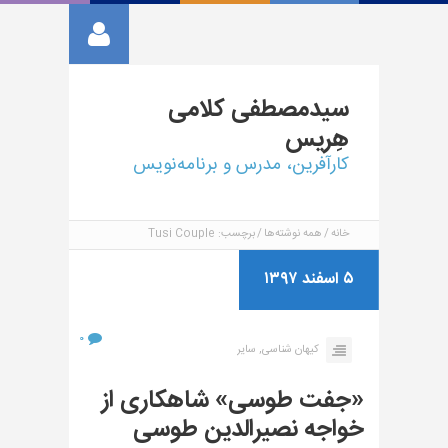
سیدمصطفی
کلامی
هِریس
کارآفرین، مدرس و برنامه‌نویس
خانه
همه نوشته‌ها
برچسب: Tusi Couple
۵ اسفند ۱۳۹۷
۰
کیهان شناسی,
سایر
«جفت طوسی» شاهکاری از
خواجه نصیرالدین طوسی