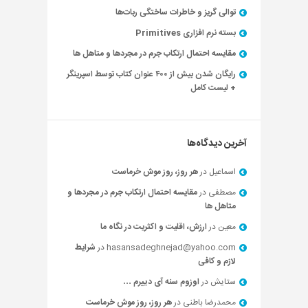
توالی گریز و خاطرات ساختگی ربات‌ها
بسته نرم افزاری Primitives
مقایسه احتمال ارتکاب جرم در مجردها و متاهل ها
رایگان شدن بیش از ۴۰۰ عنوان کتاب توسط اسپرینگر
+ لیست کامل
آخرین دیدگاه‌ها
اسماعیل
در
هر روز، روز موش خرماست
مصطفی
در
مقایسه احتمال ارتکاب جرم در مجردها و
متاهل ها
معین
در
ارزش، اقلیت و اکثریت در نگاه ما
hasansadeghnejad@yahoo.com
در
شرایط
لازم و کافی
ستایش
در
اوزوم سنه آی دییرم …
محمدرضا باطنی
در
هر روز، روز موش خرماست