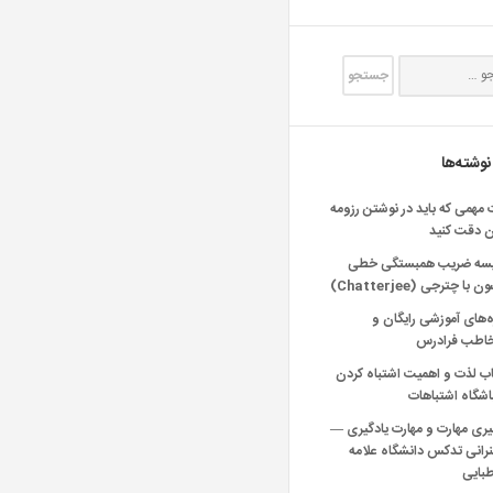
نوشته‌ها
 مهمی که باید در نوشتن رزومه
ن دقت کنید
یسه ضریب همبستگی خطی
 با چترجی (Chatterjee)
‌های آموزشی رایگان و
خاطب فرادرس
اب لذت و اهمیت اشتباه کردن
شگاه اشتباهات
یری مهارت و مهارت یادگیری —
انی تدکس دانشگاه علامه
بایی