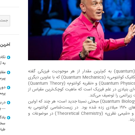
آخرین 
نکات
به آ
در علم فیزیک، «کوانتوم» (quantum) به کم‌ترین مقدار از هر موجودیت فیزیکی گفته
مقا
می‌شود. بر همین اساس، «مکانیک کوانتومی» (Quantum Mechanics) که با عناوین دیگری
پیرسون
همچون «فیزیک کوانتوم» (Quantum Physics) و «نظریه کوانتوم» (Quantum Theory)
دوره
‌ای بنیادی در علم فیزیک است که ماهیت کوچک‌ترین مقیاس از
پرم
 زیراتمی را توصیف می‌کند.
«زیست‌شناسی کوانتومی» (Quantum Biology) مبحثی نسبتا جدید است؛ هر چند که اولین
در ب
جرقه‌های ظهور آن در سال‌های ۱۹۲۰ میلادی زده شده بود. در زیست‌شناسی کوانتومی به
— با
کاربردهای مکانیک کوانتومی و «شیمی نظری» (Theoretical Chemistry) در موضوعات و
یادگ
ند.
سخنر
طباط