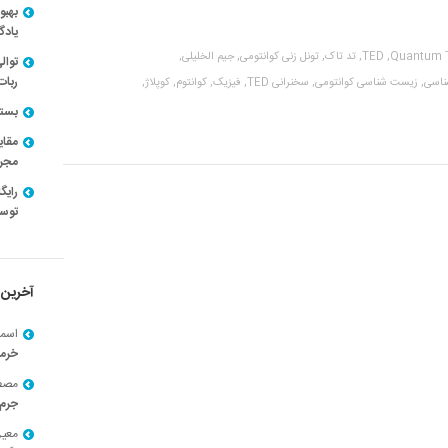
بهبو
یادگ
Quantum T
TED,
تد تاک,
تونل زنی کوانتومی,
جیم الخلیلی,
توال
ربات
اسی,
زیست شناسی کوانتومی,
سخنرانی TED,
فیزیک,
کوانتوم,
کوپلاژ,
بسته ن
مقای
مجرد
توسط
آخرین 
اسما
خرم
مصط
جرم 
معی