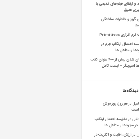
د و ارتقای فیلم‌های قدیمی با
یری عمیق
ی گریز و خاطرات ساختگی
‌ها
رم افزاری Primitives
سه احتمال ارتکاب جرم در
ها و متاهل ها
رایگان شدن بیش از ۴۰۰ عنوان کتاب
 اسپرینگر + لیست کامل
دیدگاه‌ها
عیل
در
هر روز، روز موش
است
فی
در
مقایسه احتمال ارتکاب
در مجردها و متاهل ها
ن
در
ارزش، اقلیت و اکثریت در