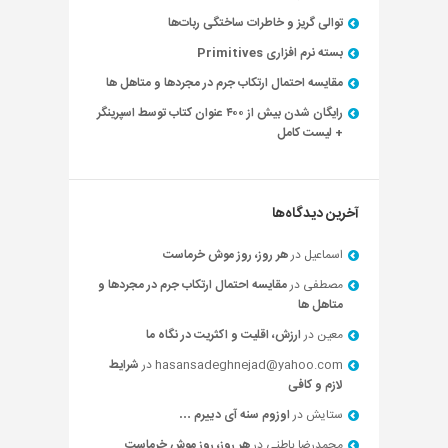
توالی گریز و خاطرات ساختگی ربات‌ها
بسته نرم افزاری Primitives
مقایسه احتمال ارتکاب جرم در مجردها و متاهل ها
رایگان شدن بیش از ۴۰۰ عنوان کتاب توسط اسپرینگر
+ لیست کامل
آخرین دیدگاه‌ها
اسماعیل
در
هر روز، روز موش خرماست
مصطفی
در
مقایسه احتمال ارتکاب جرم در مجردها و
متاهل ها
معین
در
ارزش، اقلیت و اکثریت در نگاه ما
hasansadeghnejad@yahoo.com
در
شرایط
لازم و کافی
ستایش
در
اوزوم سنه آی دییرم …
محمدرضا باطنی
در
هر روز، روز موش خرماست