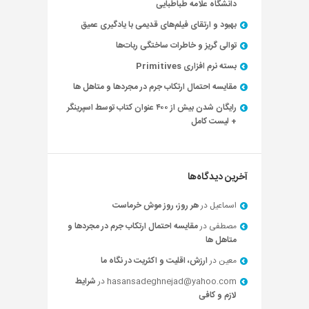
دانشگاه علامه طباطبایی
بهبود و ارتقای فیلم‌های قدیمی با یادگیری عمیق
توالی گریز و خاطرات ساختگی ربات‌ها
بسته نرم افزاری Primitives
مقایسه احتمال ارتکاب جرم در مجردها و متاهل ها
رایگان شدن بیش از ۴۰۰ عنوان کتاب توسط اسپرینگر
+ لیست کامل
آخرین دیدگاه‌ها
اسماعیل
در
هر روز، روز موش خرماست
مصطفی
در
مقایسه احتمال ارتکاب جرم در مجردها و
متاهل ها
معین
در
ارزش، اقلیت و اکثریت در نگاه ما
hasansadeghnejad@yahoo.com
در
شرایط
لازم و کافی