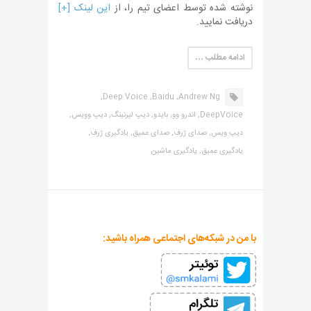
نوشته شده توسط اعضای تیم را، از
این لینک [+]
دریافت نمایید.
ادامه مطلب …
Deep Voice,
Baidu,
Andrew Ng,
DeepVoice,
اندرو وو,
بایدو,
دیپ لیرنینگ,
دیپ وویس,
دیپ ویس,
صدای ژرف,
صدای عمیق,
یادگیری ژرف,
یادگیری عمیق,
یادگیری ماشین
با من در شبکه‌های اجتماعی همراه باشید: