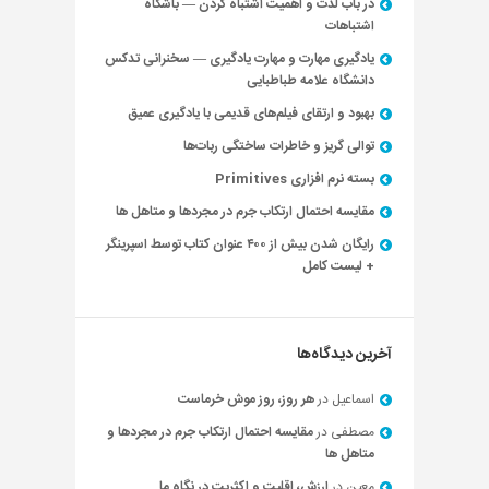
در باب لذت و اهمیت اشتباه کردن — باشگاه
اشتباهات
یادگیری مهارت و مهارت یادگیری — سخنرانی تدکس
دانشگاه علامه طباطبایی
بهبود و ارتقای فیلم‌های قدیمی با یادگیری عمیق
توالی گریز و خاطرات ساختگی ربات‌ها
بسته نرم افزاری Primitives
مقایسه احتمال ارتکاب جرم در مجردها و متاهل ها
رایگان شدن بیش از ۴۰۰ عنوان کتاب توسط اسپرینگر
+ لیست کامل
آخرین دیدگاه‌ها
اسماعیل
در
هر روز، روز موش خرماست
مصطفی
در
مقایسه احتمال ارتکاب جرم در مجردها و
متاهل ها
معین
در
ارزش، اقلیت و اکثریت در نگاه ما