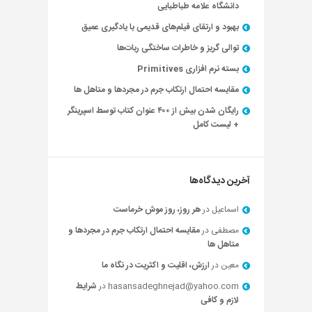
دانشگاه علامه طباطبایی
بهبود و ارتقای فیلم‌های قدیمی با یادگیری عمیق
توالی گریز و خاطرات ساختگی ربات‌ها
بسته نرم افزاری Primitives
مقایسه احتمال ارتکاب جرم در مجردها و متاهل ها
رایگان شدن بیش از ۴۰۰ عنوان کتاب توسط اسپرینگر
+ لیست کامل
آخرین دیدگاه‌ها
اسماعیل
در
هر روز، روز موش خرماست
مصطفی
در
مقایسه احتمال ارتکاب جرم در مجردها و
متاهل ها
معین
در
ارزش، اقلیت و اکثریت در نگاه ما
hasansadeghnejad@yahoo.com
در
شرایط
لازم و کافی