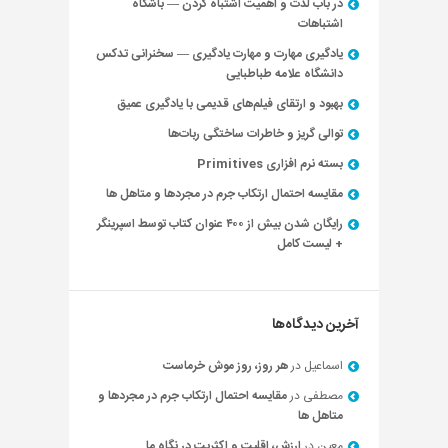
در باب لذت و اهمیت اشتباه کردن — باشگاه
اشتباهات
یادگیری مهارت و مهارت یادگیری — سخنرانی تدکس
دانشگاه علامه طباطبایی
بهبود و ارتقای فیلم‌های قدیمی با یادگیری عمیق
توالی گریز و خاطرات ساختگی ربات‌ها
بسته نرم افزاری Primitives
مقایسه احتمال ارتکاب جرم در مجردها و متاهل ها
رایگان شدن بیش از ۴۰۰ عنوان کتاب توسط اسپرینگر
+ لیست کامل
آخرین دیدگاه‌ها
اسماعیل
در
هر روز، روز موش خرماست
مصطفی
در
مقایسه احتمال ارتکاب جرم در مجردها و
متاهل ها
معین
در
ارزش، اقلیت و اکثریت در نگاه ما