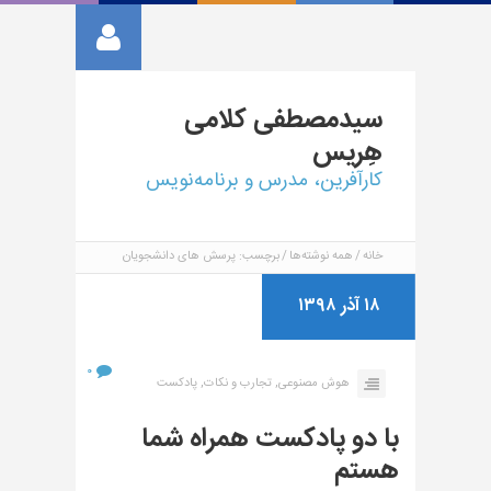
سیدمصطفی
کلامی
هِریس
کارآفرین، مدرس و برنامه‌نویس
خانه
همه نوشته‌ها
برچسب: پرسش های دانشجویان
۱۸ آذر ۱۳۹۸
۰
هوش مصنوعی,
تجارب و نکات,
پادکست
با دو پادکست همراه شما
هستم