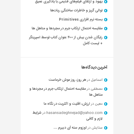
بهبود و ارتقای فیلم‌های قدیمی با یادگیری عمیق
توالی گریز و خاطرات ساختگی ربات‌ها
بسته نرم افزاری Primitives
مقایسه احتمال ارتکاب جرم در مجردها و متاهل ها
رایگان شدن بیش از ۴۰۰ عنوان کتاب توسط اسپرینگر
+ لیست کامل
آخرین دیدگاه‌ها
اسماعیل
در
هر روز، روز موش خرماست
مصطفی
در
مقایسه احتمال ارتکاب جرم در مجردها و
متاهل ها
معین
در
ارزش، اقلیت و اکثریت در نگاه ما
hasansadeghnejad@yahoo.com
در
شرایط
لازم و کافی
ستایش
در
اوزوم سنه آی دییرم …