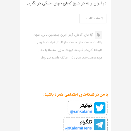
در ایران و نه در هیچ کجای جهان، جنگی در نگیرد.
ادامه مطلب …
آبا جان,
آباجان,
آرزو,
ایران,
بنجامین باتن,
جبهه,
رشادت,
ساعت ساز,
ساعت ساز نابینا,
شهادت,
شهید,
کارخانه کبریت,
کارخانه کبریت سازی,
معامله با خدا,
مورد عجیب بنجامین باتن,
هاتف علیمردانی,
وطن
با من در شبکه‌های اجتماعی همراه باشید: