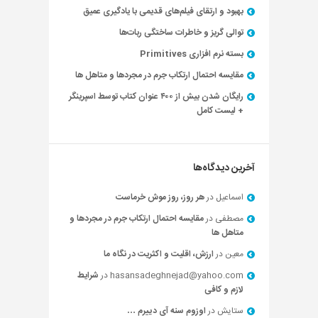
بهبود و ارتقای فیلم‌های قدیمی با یادگیری عمیق
توالی گریز و خاطرات ساختگی ربات‌ها
بسته نرم افزاری Primitives
مقایسه احتمال ارتکاب جرم در مجردها و متاهل ها
رایگان شدن بیش از ۴۰۰ عنوان کتاب توسط اسپرینگر
+ لیست کامل
آخرین دیدگاه‌ها
اسماعیل
در
هر روز، روز موش خرماست
مصطفی
در
مقایسه احتمال ارتکاب جرم در مجردها و
متاهل ها
معین
در
ارزش، اقلیت و اکثریت در نگاه ما
hasansadeghnejad@yahoo.com
در
شرایط
لازم و کافی
ستایش
در
اوزوم سنه آی دییرم …