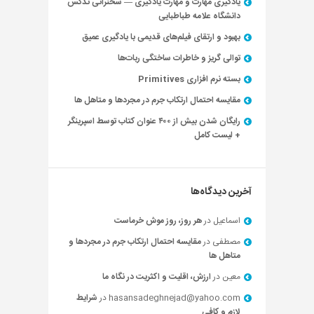
یادگیری مهارت و مهارت یادگیری — سخنرانی تدکس
دانشگاه علامه طباطبایی
بهبود و ارتقای فیلم‌های قدیمی با یادگیری عمیق
توالی گریز و خاطرات ساختگی ربات‌ها
بسته نرم افزاری Primitives
مقایسه احتمال ارتکاب جرم در مجردها و متاهل ها
رایگان شدن بیش از ۴۰۰ عنوان کتاب توسط اسپرینگر
+ لیست کامل
آخرین دیدگاه‌ها
اسماعیل
در
هر روز، روز موش خرماست
مصطفی
در
مقایسه احتمال ارتکاب جرم در مجردها و
متاهل ها
معین
در
ارزش، اقلیت و اکثریت در نگاه ما
hasansadeghnejad@yahoo.com
در
شرایط
لازم و کافی