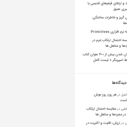
د و ارتقای فیلم‌های قدیمی با
یری عمیق
ی گریز و خاطرات ساختگی
‌ها
رم افزاری Primitives
سه احتمال ارتکاب جرم در
ها و متاهل ها
رایگان شدن بیش از ۴۰۰ عنوان کتاب
 اسپرینگر + لیست کامل
دیدگاه‌ها
عیل
در
هر روز، روز موش
است
فی
در
مقایسه احتمال ارتکاب
در مجردها و متاهل ها
ن
در
ارزش، اقلیت و اکثریت در