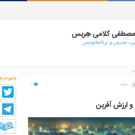
مصطفی
کلامی هِریس
ین، مدرس و برنامه‌نویس
یل
با من در ش
۰
متفرقه
 و ارزش آفرین