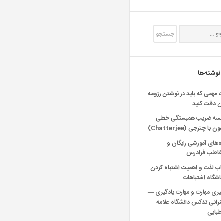
نوشته‌ها
 مهمی که باید در نوشتن رزومه
ن دقت کنید
یسه ضریب همبستگی خطی
 با چترجی (Chatterjee)
‌های آموزشی رایگان و
خاطب فرادرس
اب لذت و اهمیت اشتباه کردن
شگاه اشتباهات
یری مهارت و مهارت یادگیری —
انی تدکس دانشگاه علامه
بایی