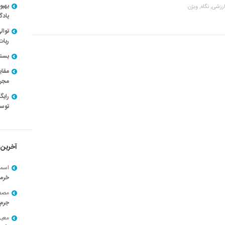
بهبو
ارزشی,
نگاه,
ویژن
یادگ
توال
ربات
بسته ن
مقای
مجرد
توسط
آخرین 
اسما
خرم
مصط
جرم 
معی