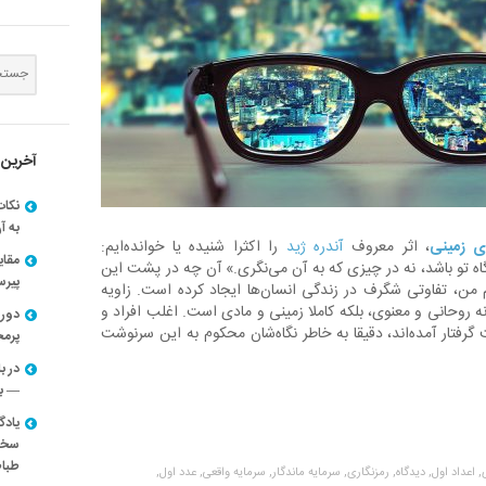
آخرین 
نکات
به آ
ای زمینی
، اثر معروف
آندره ژید
را اکثرا شنیده یا خوانده‌ایم:
مقا
نگاه تو باشد، نه در چیزی که به آن می‌نگری.» آن چه در پشت این
پیرسون
م من، تفاوتی شگرف در زندگی انسان‌ها ایجاد کرده است. زاویه
ه روحانی و معنوی، بلکه کاملا زمینی و مادی است. اغلب افراد و
دوره
گرفتار آمده‌اند، دقیقا به خاطر نگاه‌شان محکوم به این سرنوشت
پرم
در ب
— با
یادگ
سخنر
طباط
,
اعداد اول,
دیدگاه,
رمزنگاری,
سرمایه ماندگار,
سرمایه واقعی,
عدد اول,