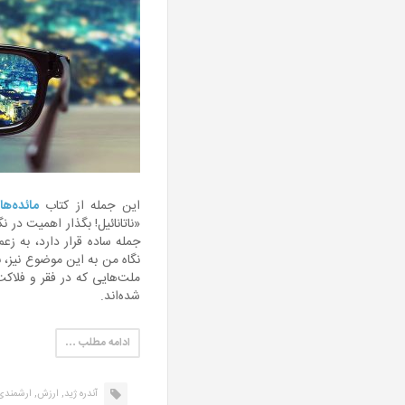
این جمله از کتاب
مائده‌ه
«ناتانائیل! بگذار اهمیت در 
جمله ساده قرار دارد، به زع
نگاه من به این موضوع نیز، ن
ملت‌هایی که در فقر و فلاکت 
شده‌اند.
ادامه مطلب …
آندره ژید,
ارزش,
ارشمندی