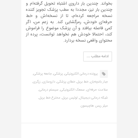
بخواند. چندین بار داروی اشتباه تحویل گرفته‌ام و
چندین بار نیز، مجددا به مطب پزشک تجویز کننده
نسخه مراجعه کرده‌ام، تا از نسخه‌اش و خط
حرفه‌ای خودش، رمزگشایی کند. به زعم من، اگر
کمی فاصله بیافتد و آن پزشک موضوع را فراموش
کند، احتمالا خودش هم نخواهد توانست، پرده از
محتوای واقعی نسخه بردارد.
ادامه مطلب …
پرونده درمانی الکترونیکی,
پزشکی,
جامعه پزشکی,
جبار باغچه‌بان,
خط بریل,
خطای پزشکی,
داروسازی,
زرگری,
سلامت حرفه‌ای,
سمعک الکترونیکی,
سیستم درمانی,
شبکه درمانی دیجیتال,
لوئیس بریل,
مخترع خط بریل,
میلر ریس هاچیسون