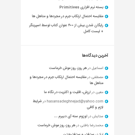
بسته نرم افزاری Primitives
مقایسه احتمال ارتکاب جرم در مجردها و متاهل ها
رایگان شدن بیش از ۴۰۰ عنوان کتاب توسط اسپرینگر
+ لیست کامل
آخرین دیدگاه‌ها
اسماعیل
در
هر روز، روز موش خرماست
مصطفی
در
مقایسه احتمال ارتکاب جرم در مجردها و
متاهل ها
معین
در
ارزش، اقلیت و اکثریت در نگاه ما
hasansadeghnejad@yahoo.com
در
شرایط
لازم و کافی
ستایش
در
اوزوم سنه آی دییرم …
محمدرضا باطنی
در
هر روز، روز موش خرماست
لیلا
در
سؽغؽر و سؽغؽرچؽن