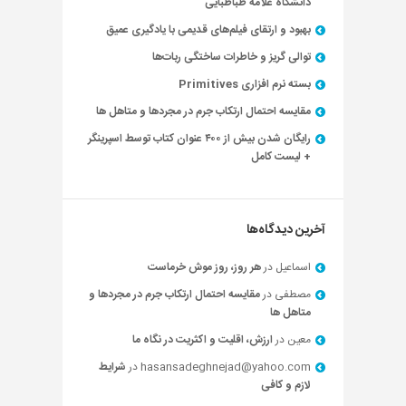
دانشگاه علامه طباطبایی
بهبود و ارتقای فیلم‌های قدیمی با یادگیری عمیق
توالی گریز و خاطرات ساختگی ربات‌ها
بسته نرم افزاری Primitives
مقایسه احتمال ارتکاب جرم در مجردها و متاهل ها
رایگان شدن بیش از ۴۰۰ عنوان کتاب توسط اسپرینگر
+ لیست کامل
آخرین دیدگاه‌ها
اسماعیل
در
هر روز، روز موش خرماست
مصطفی
در
مقایسه احتمال ارتکاب جرم در مجردها و
متاهل ها
معین
در
ارزش، اقلیت و اکثریت در نگاه ما
hasansadeghnejad@yahoo.com
در
شرایط
لازم و کافی