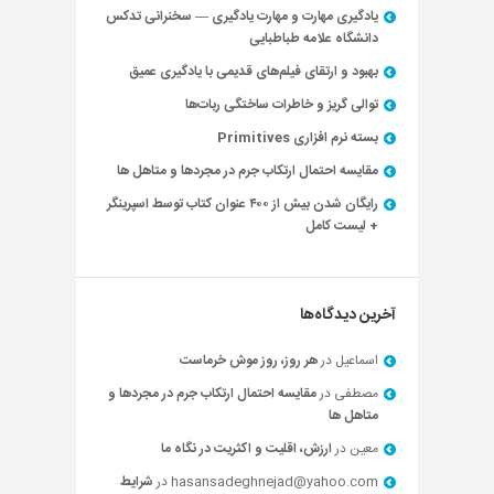
یادگیری مهارت و مهارت یادگیری — سخنرانی تدکس
دانشگاه علامه طباطبایی
بهبود و ارتقای فیلم‌های قدیمی با یادگیری عمیق
توالی گریز و خاطرات ساختگی ربات‌ها
بسته نرم افزاری Primitives
مقایسه احتمال ارتکاب جرم در مجردها و متاهل ها
رایگان شدن بیش از ۴۰۰ عنوان کتاب توسط اسپرینگر
+ لیست کامل
آخرین دیدگاه‌ها
اسماعیل
در
هر روز، روز موش خرماست
مصطفی
در
مقایسه احتمال ارتکاب جرم در مجردها و
متاهل ها
معین
در
ارزش، اقلیت و اکثریت در نگاه ما
hasansadeghnejad@yahoo.com
در
شرایط