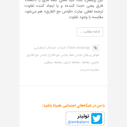
این پرسش، ابتدا باید معنی کلمه فارق را دانست.
فارق یعنی «جدا کننده» و یا ایجاد کننده تفاوت؛
ترجمه لفظی عبارت «قیاس مع الفارق» هم می‌شود:
مقایسه با وجود تفاوت.
ادامه مطلب …
False Analogy,
ادبیات,
استدلال استقرایی,
طوطی و بقال,
قیاس غلط,
قیاس مع الفارغ,
قیاس مع الفارق,
مثنوی,
مغالطه,
مغالطه تمثیل,
مغالطه منطقی,
مقایسه نادرست
با من در شبکه‌های اجتماعی همراه باشید: