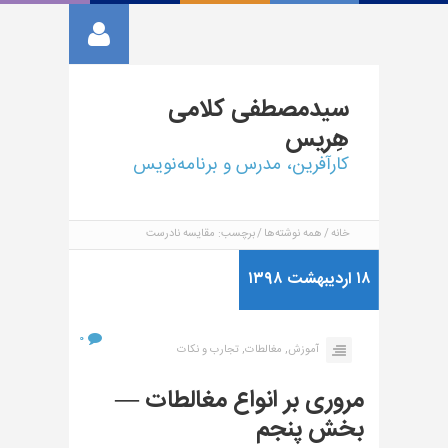
سیدمصطفی
کلامی
هِریس
کارآفرین، مدرس و برنامه‌نویس
خانه
همه نوشته‌ها
برچسب: مقایسه نادرست
۱۸ اردیبهشت ۱۳۹۸
۰
آموزش,
مغالطات,
تجارب و نکات
مروری بر انواع مغالطات —
بخش پنجم