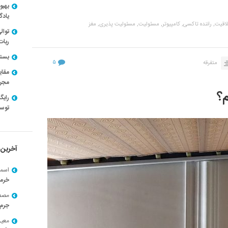
بهبو
یادگ
اقیت,
راننده تاکسی,
کامپیوتر,
مسئولیت,
مسئولیت پذیری,
مغز
توال
ربات
بسته ن
۵
متفرقه
مقای
مجرد
م؟
توسط
آخرین 
اسما
خرم
مصط
جرم 
معی