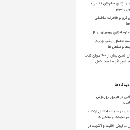
د و ارتقای فیلم‌های قدیمی با
یری عمیق
ی گریز و خاطرات ساختگی
‌ها
رم افزاری Primitives
سه احتمال ارتکاب جرم در
ها و متاهل ها
رایگان شدن بیش از ۴۰۰ عنوان کتاب
 اسپرینگر + لیست کامل
دیدگاه‌ها
عیل
در
هر روز، روز موش
است
فی
در
مقایسه احتمال ارتکاب
در مجردها و متاهل ها
ن
در
ارزش، اقلیت و اکثریت در