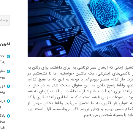
آخرین 
نکات
به آ
تشپز، زمانی که ایشان سفر کوتاهی به ایران داشتند، برای رفتن به
مقا
تاکسی‌های اینترنتی، یک ماشین خواستیم. ما تا نشستیم در
پیرسون
کرد: «از کدام مسیر برویم؟». با توجه به این که ما هیچ کدام،
تیم، واقعا پاسخ دادن به این سئوال سخت شد. به هر حال، با
دوره
راننده برای دریافت پیشنهاد از ما داشت، واقعا تمرکزمان به هم
پرم
ورد موضوعات مهمی با هم صحبت کنیم؛ اما این راننده، کاری را که
در ب
ه عنوان بار فکری، به ما تحمیل می‌کرد. واقعا بخش مهمی از
— با
دام مسیر برویم و چطور برویم؛ اگر می‌دانستیم قرار است این
اید با وسیله شخصی می‌رفتیم.
یادگ
سخنر
طباط