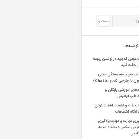
نوشته‌ها
 مهمی که باید در نوشتن رزومه
ن دقت کنید
یسه ضریب همبستگی خطی
 با چترجی (Chatterjee)
‌های آموزشی رایگان و
خاطب فرادرس
اب لذت و اهمیت اشتباه کردن
شگاه اشتباهات
یری مهارت و مهارت یادگیری —
انی تدکس دانشگاه علامه
بایی