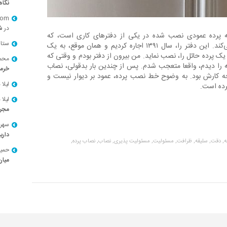
نگاه
com
در
ش
به پرده عمودی نصب شده در یکی از دفترهای کاری است، که
ستا
فرادرس در آن‌ها فعالیت می‌کند. این دفتر را، سال ۱۳۹۱ اجاره کردیم و همان موقع، به یک
 یک پرده حائل را، نصب نماید. من بیرون از دفتر بودم و وقتی که
محمد
ه را دیدم، واقعا متعجب شدم. پس از چندین بار بدقولی، نصاب
خرم
جه کارش بود. به وضوح خط نصب پرده، عمود بر دیوار نیست و
لیلا
د
رده است.
لیلا
د
مجرد
سهر
داری
,
دقت,
سلیقه,
ظرافت,
مسئولیت,
مسئولیت پذیری,
نصاب,
نصاب پرده,
حميد
میان