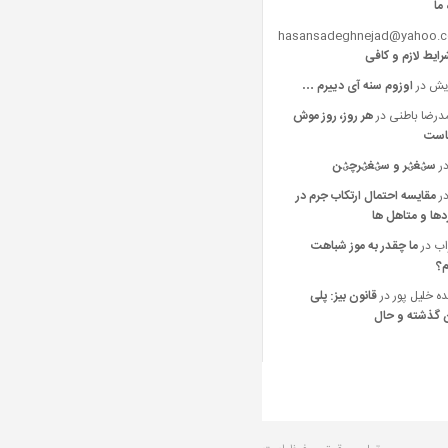
 ما
hasansadeghnejad@yahoo.
رایط لازم و کافی
یش
در
اوزوم سنه آی دییرم …
رضا باطنی
در
هر روز، روز موش
است
ر
سؽغؽر و سؽغؽرچؽن
ر
مقایسه احتمال ارتکاب جرم در
ها و متاهل ها
اب
در
ما چقدر به موز شباهت
م؟
ه خليل پور
در
قانون بیز: پلی
 گذشته و حال