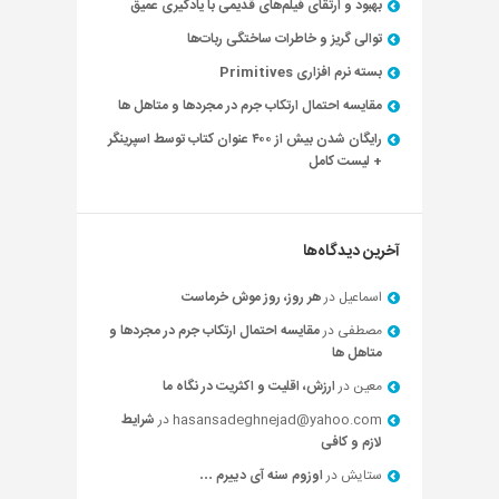
بهبود و ارتقای فیلم‌های قدیمی با یادگیری عمیق
توالی گریز و خاطرات ساختگی ربات‌ها
بسته نرم افزاری Primitives
مقایسه احتمال ارتکاب جرم در مجردها و متاهل ها
رایگان شدن بیش از ۴۰۰ عنوان کتاب توسط اسپرینگر
+ لیست کامل
آخرین دیدگاه‌ها
اسماعیل
در
هر روز، روز موش خرماست
مصطفی
در
مقایسه احتمال ارتکاب جرم در مجردها و
متاهل ها
معین
در
ارزش، اقلیت و اکثریت در نگاه ما
hasansadeghnejad@yahoo.com
در
شرایط
لازم و کافی
ستایش
در
اوزوم سنه آی دییرم …