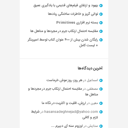
بهبود و ارتقای فیلم‌های قدیمی با یادگیری عمیق
توالی گریز و خاطرات ساختگی ربات‌ها
بسته نرم افزاری Primitives
مقایسه احتمال ارتکاب جرم در مجردها و متاهل ها
رایگان شدن بیش از ۴۰۰ عنوان کتاب توسط اسپرینگر
+ لیست کامل
آخرین دیدگاه‌ها
اسماعیل
در
هر روز، روز موش خرماست
مصطفی
در
مقایسه احتمال ارتکاب جرم در مجردها و
متاهل ها
معین
در
ارزش، اقلیت و اکثریت در نگاه ما
hasansadeghnejad@yahoo.com
در
شرایط
لازم و کافی
ستایش
در
اوزوم سنه آی دییرم …