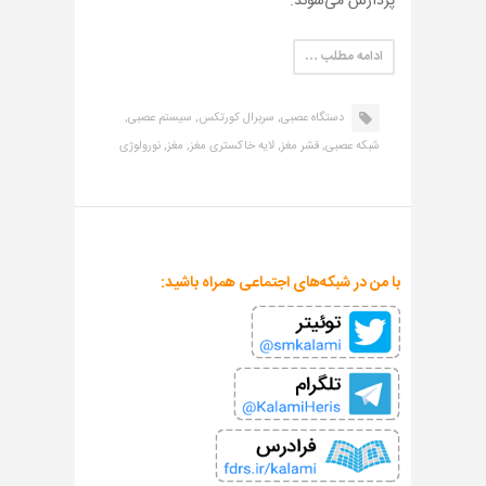
پردازش می‌شوند.
ادامه مطلب …
دستگاه عصبی,
سربرال کورتکس,
سیستم عصبی,
شبکه عصبی,
قشر مغز,
لایه خاکستری مغز,
مغز,
نورولوژی
با من در شبکه‌های اجتماعی همراه باشید: