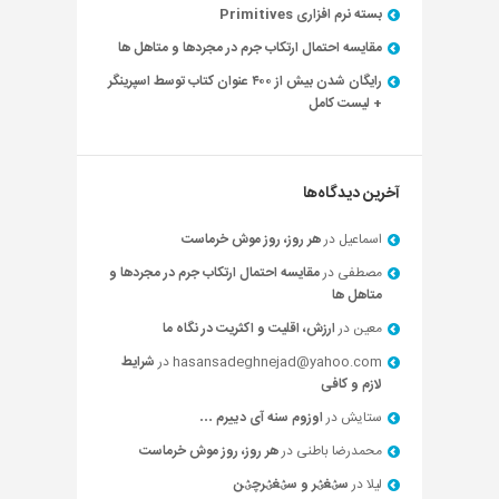
بسته نرم افزاری Primitives
مقایسه احتمال ارتکاب جرم در مجردها و متاهل ها
رایگان شدن بیش از ۴۰۰ عنوان کتاب توسط اسپرینگر
+ لیست کامل
آخرین دیدگاه‌ها
اسماعیل
در
هر روز، روز موش خرماست
مصطفی
در
مقایسه احتمال ارتکاب جرم در مجردها و
متاهل ها
معین
در
ارزش، اقلیت و اکثریت در نگاه ما
hasansadeghnejad@yahoo.com
در
شرایط
لازم و کافی
ستایش
در
اوزوم سنه آی دییرم …
محمدرضا باطنی
در
هر روز، روز موش خرماست
لیلا
در
سؽغؽر و سؽغؽرچؽن