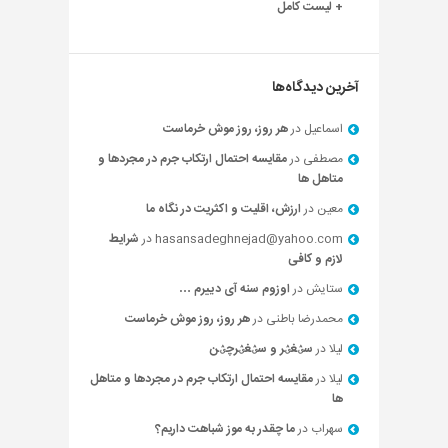
+ لیست کامل
آخرین دیدگاه‌ها
اسماعیل
در
هر روز، روز موش خرماست
مصطفی
در
مقایسه احتمال ارتکاب جرم در مجردها و
متاهل ها
معین
در
ارزش، اقلیت و اکثریت در نگاه ما
hasansadeghnejad@yahoo.com
در
شرایط
لازم و کافی
ستایش
در
اوزوم سنه آی دییرم …
محمدرضا باطنی
در
هر روز، روز موش خرماست
لیلا
در
سؽغؽر و سؽغؽرچؽن
لیلا
در
مقایسه احتمال ارتکاب جرم در مجردها و متاهل
ها
سهراب
در
ما چقدر به موز شباهت داریم؟