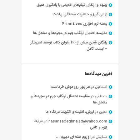
بهبود و ارتقای فیلم‌های قدیمی با یادگیری عمیق
توالی گریز و خاطرات ساختگی ربات‌ها
بسته نرم افزاری Primitives
مقایسه احتمال ارتکاب جرم در مجردها و متاهل ها
رایگان شدن بیش از ۴۰۰ عنوان کتاب توسط اسپرینگر
+ لیست کامل
آخرین دیدگاه‌ها
اسماعیل
در
هر روز، روز موش خرماست
مصطفی
در
مقایسه احتمال ارتکاب جرم در مجردها و
متاهل ها
معین
در
ارزش، اقلیت و اکثریت در نگاه ما
hasansadeghnejad@yahoo.com
در
شرایط
لازم و کافی
ستایش
در
اوزوم سنه آی دییرم …