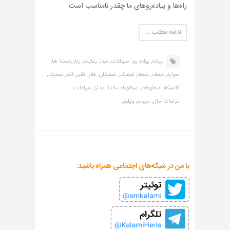
راه‌ها و پیاده‌روهای ما چقدر نامناسب است.
ادامه مطلب …
پیاده,
پیاده رو,
حیوانات,
خدا,
رعایت,
زبان بسته ها,
سواره,
ضعف,
ضعفا,
ضعیف,
ضعیفان,
فقر,
فقیر,
قشر ضعیف,
کالسکه,
مخلوقات,
مخلوقات خدا,
مدارا,
مراعات,
مراعات حال,
مروت,
ویلچر
با من در شبکه‌های اجتماعی همراه باشید: