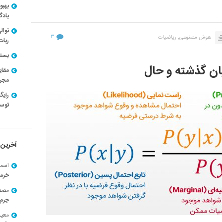
بهبو
یادگ
توال
۳
هوش مصنوعی,
ریاضیات
ربات
بسته ن
یان گذشته و حال
مقای
مجرد
توسط
آخرین 
اسما
خرم
مصط
جرم 
معی