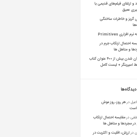
د و ارتقای فیلم‌های قدیمی با
یری عمیق
ی گریز و خاطرات ساختگی
‌ها
رم افزاری Primitives
سه احتمال ارتکاب جرم در
ها و متاهل ها
رایگان شدن بیش از ۴۰۰ عنوان کتاب
 اسپرینگر + لیست کامل
دیدگاه‌ها
عیل
در
هر روز، روز موش
است
فی
در
مقایسه احتمال ارتکاب
در مجردها و متاهل ها
ن
در
ارزش، اقلیت و اکثریت در