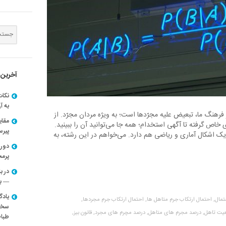
آخرین 
نکات
به آ
فرهنگ ما، تبعیض علیه مجرّدها است؛ به ویژه مردان مجرّد. از
مقا
خاص گرفته تا آگهی استخدام؛ همه جا می‌توانید آن را ببینید.
پیرسون
یک اشکال آماری و ریاضی هم دارد. می‌خواهم در این رشته، به
دوره
پرم
در ب
— با
یادگ
تمال,
احتمال ارتکاب جرم متاهل ها,
احتمال ارتکاب جرم مجردها,
سخنر
عیت تاهل,
درصد مجرم های متاهل,
درصد مچرم های مجرد,
قانون بیز,
طباط