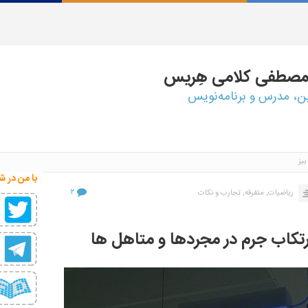
مصطفی
کلامی هِریس
ین، مدرس و برنامه‌نویس
یز
با من در ش
۲
ریاضیات,
متفرقه,
تجارب و نکات
رتکاب جرم در مجردها و متاهل ها