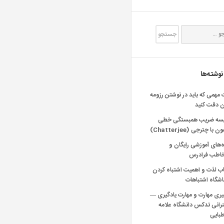
نوشته‌ها
 مهمی که باید در نوشتن رزومه
ن دقت کنید
یسه ضریب همبستگی خطی
 با چترجی (Chatterjee)
‌های آموزشی رایگان و
خاطب فرادرس
اب لذت و اهمیت اشتباه کردن
شگاه اشتباهات
یری مهارت و مهارت یادگیری —
انی تدکس دانشگاه علامه
بایی