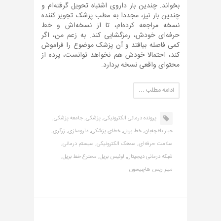
بخواند. چندین بار داروی اشتباه تحویل گرفته‌ام و
چندین بار نیز، مجددا به مطب پزشک تجویز کننده
نسخه مراجعه کرده‌ام، تا از نسخه‌اش و خط
حرفه‌ای خودش، رمزگشایی کند. به زعم من، اگر
کمی فاصله بیافتد و آن پزشک موضوع را فراموش
کند، احتمالا خودش هم نخواهد توانست، پرده از
محتوای واقعی نسخه بردارد.
ادامه مطلب …
پرونده درمانی الکترونیکی,
پزشکی,
جامعه پزشکی,
جبار باغچه‌بان,
خط بریل,
خطای پزشکی,
داروسازی,
زرگری,
سلامت حرفه‌ای,
سمعک الکترونیکی,
سیستم درمانی,
شبکه درمانی دیجیتال,
لوئیس بریل,
مخترع خط بریل,
میلر ریس هاچیسون