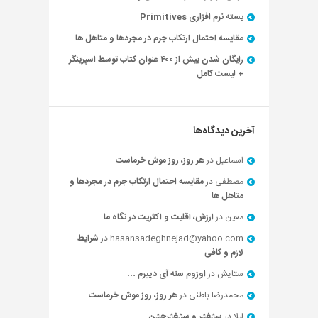
بسته نرم افزاری Primitives
مقایسه احتمال ارتکاب جرم در مجردها و متاهل ها
رایگان شدن بیش از ۴۰۰ عنوان کتاب توسط اسپرینگر
+ لیست کامل
آخرین دیدگاه‌ها
اسماعیل
در
هر روز، روز موش خرماست
مصطفی
در
مقایسه احتمال ارتکاب جرم در مجردها و
متاهل ها
معین
در
ارزش، اقلیت و اکثریت در نگاه ما
hasansadeghnejad@yahoo.com
در
شرایط
لازم و کافی
ستایش
در
اوزوم سنه آی دییرم …
محمدرضا باطنی
در
هر روز، روز موش خرماست
لیلا
در
سؽغؽر و سؽغؽرچؽن