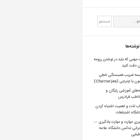
نوشته‌ها
 مهمی که باید در نوشتن رزومه
ن دقت کنید
یسه ضریب همبستگی خطی
 با چترجی (Chatterjee)
‌های آموزشی رایگان و
خاطب فرادرس
اب لذت و اهمیت اشتباه کردن
شگاه اشتباهات
یری مهارت و مهارت یادگیری —
انی تدکس دانشگاه علامه
بایی