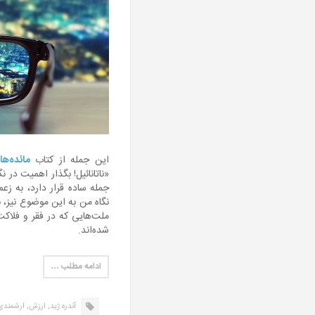
این جمله از کتاب
مائده‌ه
«ناتانائیل! بگذار اهمیت در 
جمله ساده قرار دارد، به زع
نگاه من به این موضوع نیز، ن
ملت‌هایی که در فقر و فلاکت 
شده‌اند.
ادامه مطلب …
آندره ژید,
ارزش,
ارشمندی