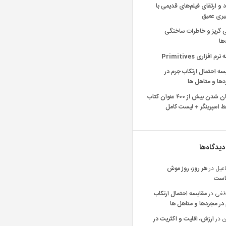
د و ارتقای فیلم‌های قدیمی با
یری عمیق
ی گریز و خاطرات ساختگی
‌ها
رم افزاری Primitives
سه احتمال ارتکاب جرم در
ها و متاهل ها
رایگان شدن بیش از ۴۰۰ عنوان کتاب
 اسپرینگر + لیست کامل
دیدگاه‌ها
عیل
در
هر روز، روز موش
است
فی
در
مقایسه احتمال ارتکاب
در مجردها و متاهل ها
ن
در
ارزش، اقلیت و اکثریت در