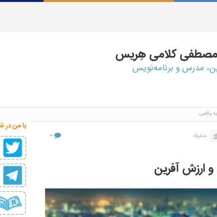
مصطفی
کلامی هِریس
ین، مدرس و برنامه‌نویس
 واقعی
با من در ش
۰
متفرقه
 و ارزش آفرین