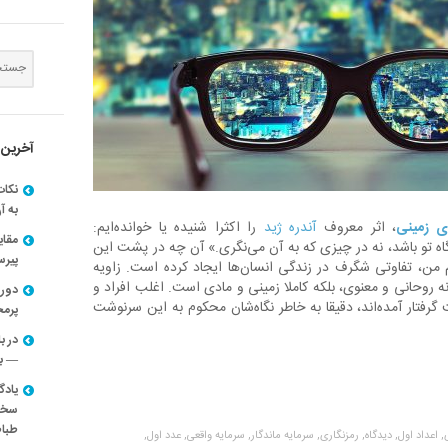
آخرین 
نکات
به آ
ای زمینی
، اثر معروف
آندره ژید
را اکثرا شنیده یا خوانده‌ایم:
مقا
نگاه تو باشد، نه در چیزی که به آن می‌نگری.» آن چه در پشت این
پیرسون
م من، تفاوتی شگرف در زندگی انسان‌ها ایجاد کرده است. زاویه
ه روحانی و معنوی، بلکه کاملا زمینی و مادی است. اغلب افراد و
دوره
گرفتار آمده‌اند، دقیقا به خاطر نگاه‌شان محکوم به این سرنوشت
پرم
در ب
— با
یادگ
سخنر
طباط
,
اعداد اول,
دیدگاه,
رمزنگاری,
سرمایه ماندگار,
سرمایه واقعی,
عدد اول,