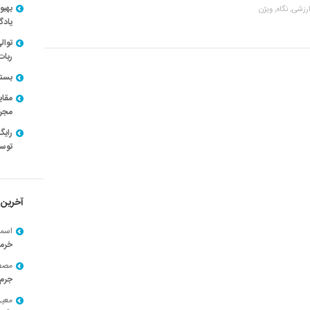
بهبو
ارزشی,
نگاه,
ویژن
یادگ
توال
ربات
بسته ن
مقای
مجرد
توسط
آخرین 
اسما
خرم
مصط
جرم 
معی