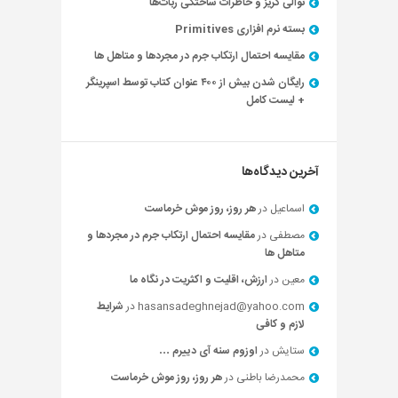
توالی گریز و خاطرات ساختگی ربات‌ها
بسته نرم افزاری Primitives
مقایسه احتمال ارتکاب جرم در مجردها و متاهل ها
رایگان شدن بیش از ۴۰۰ عنوان کتاب توسط اسپرینگر
+ لیست کامل
آخرین دیدگاه‌ها
اسماعیل
در
هر روز، روز موش خرماست
مصطفی
در
مقایسه احتمال ارتکاب جرم در مجردها و
متاهل ها
معین
در
ارزش، اقلیت و اکثریت در نگاه ما
hasansadeghnejad@yahoo.com
در
شرایط
لازم و کافی
ستایش
در
اوزوم سنه آی دییرم …
محمدرضا باطنی
در
هر روز، روز موش خرماست