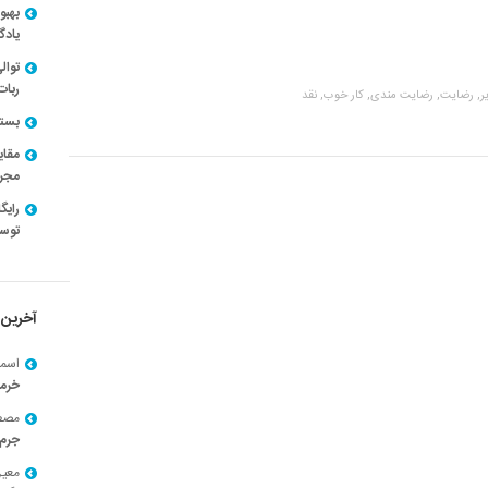
بهبو
یادگ
توال
ربات
ر,
رضایت,
رضایت مندی,
کار خوب,
نقد
بسته ن
مقای
مجرد
توسط
آخرین 
اسما
خرم
مصط
جرم 
معی