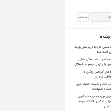
نوشته‌ها
 مهمی که باید در نوشتن رزومه
ن دقت کنید
یسه ضریب همبستگی خطی
 با چترجی (Chatterjee)
‌های آموزشی رایگان و
خاطب فرادرس
اب لذت و اهمیت اشتباه کردن
شگاه اشتباهات
یری مهارت و مهارت یادگیری —
انی تدکس دانشگاه علامه
بایی