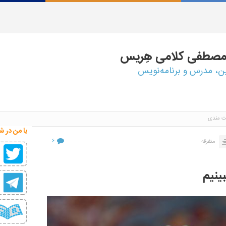
مصطفی
کلامی هِریس
ین، مدرس و برنامه‌نویس
ت مندی
با من در ش
۶
متفرقه
ینیم