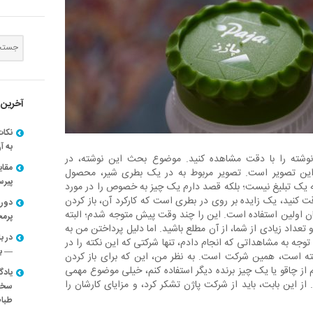
آخرین 
نکات
به آ
نوشته را با دقت مشاهده کنید. موضوع بحث این نوشته، در
مقا
ین تصویر است. تصویر مربوط به در یک بطری شیر، محصول
پیرسون
یک تبلیغ نیست؛ بلکه قصد دارم یک چیز به خصوص را در مورد
قت کنید، یک زایده بر روی در بطری است که کارکرد آن، باز کردن
دوره
ن اولین استفاده است. این را چند وقت پیش متوجه شدم؛ البته
پرم
عداد زیادی از شما، از آن مطلع باشید. اما دلیل پرداختن من به
در ب
وجه به مشاهداتی که انجام دادم، تنها شرکتی که این نکته را در
— با
ته است، همین شرکت است. به نظر من، این که برای باز کردن
از چاقو یا یک چیز برنده دیگر استفاده کنم، خیلی موضوع مهمی
یادگ
از این بابت، باید از شرکت پاژن تشکر کرد، و مزایای کارشان را
سخنر
طباط