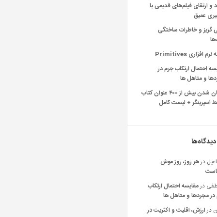
د و ارتقای فیلم‌های قدیمی با
یری عمیق
ی گریز و خاطرات ساختگی
‌ها
رم افزاری Primitives
سه احتمال ارتکاب جرم در
ها و متاهل ها
رایگان شدن بیش از ۴۰۰ عنوان کتاب
 اسپرینگر + لیست کامل
دیدگاه‌ها
عیل
در
هر روز، روز موش
است
فی
در
مقایسه احتمال ارتکاب
در مجردها و متاهل ها
ن
در
ارزش، اقلیت و اکثریت در