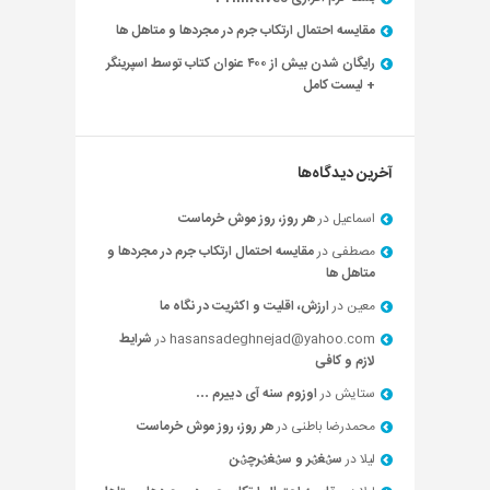
مقایسه احتمال ارتکاب جرم در مجردها و متاهل ها
رایگان شدن بیش از ۴۰۰ عنوان کتاب توسط اسپرینگر
+ لیست کامل
آخرین دیدگاه‌ها
اسماعیل
در
هر روز، روز موش خرماست
مصطفی
در
مقایسه احتمال ارتکاب جرم در مجردها و
متاهل ها
معین
در
ارزش، اقلیت و اکثریت در نگاه ما
hasansadeghnejad@yahoo.com
در
شرایط
لازم و کافی
ستایش
در
اوزوم سنه آی دییرم …
محمدرضا باطنی
در
هر روز، روز موش خرماست
لیلا
در
سؽغؽر و سؽغؽرچؽن