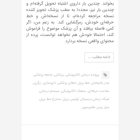
بخواند. چندین بار داروی اشتباه تحویل گرفته‌ام و
چندین بار نیز، مجددا به مطب پزشک تجویز کننده
نسخه مراجعه کرده‌ام، تا از نسخه‌اش و خط
حرفه‌ای خودش، رمزگشایی کند. به زعم من، اگر
کمی فاصله بیافتد و آن پزشک موضوع را فراموش
کند، احتمالا خودش هم نخواهد توانست، پرده از
محتوای واقعی نسخه بردارد.
ادامه مطلب …
پرونده درمانی الکترونیکی,
پزشکی,
جامعه پزشکی,
جبار باغچه‌بان,
خط بریل,
خطای پزشکی,
داروسازی,
زرگری,
سلامت حرفه‌ای,
سمعک الکترونیکی,
سیستم درمانی,
شبکه درمانی دیجیتال,
لوئیس بریل,
مخترع خط بریل,
میلر ریس هاچیسون